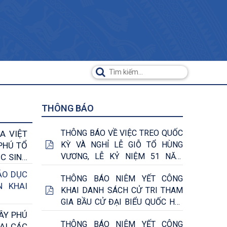
THÔNG BÁO
THÔNG BÁO VỀ VIỆC TREO QUỐC
A VIỆT
KỲ VÀ NGHỈ LỄ GIỖ TỔ HÙNG
PHÚ TỔ
VƯƠNG, LỄ KỶ NIỆM 51 NĂM
C SINH
NGÀY GIẢI PHÓNG MIỀN NAM,
ỊA BÀN
ÁO DỤC
THÔNG BÁO NIÊM YẾT CÔNG
THỐNG NHẤT ĐẤT NƯỚC
N KHAI
KHAI DANH SÁCH CỬ TRI THAM
(30/4/1975 -30/4/2026) VÀ NGÀY
GIA BẦU CỬ ĐẠI BIỂU QUỐC HỘI
QUỐC TẾ LAO ĐỘNG 01/5/2026
KHÓA XVI VÀ ĐẠI BIỂU HỘI ĐỒNG
ÂY PHÚ
THÔNG BÁO NIÊM YẾT CÔNG
NHÂN DÂN CÁC CẤP, NHIỆM KỲ
ẠI CÁC