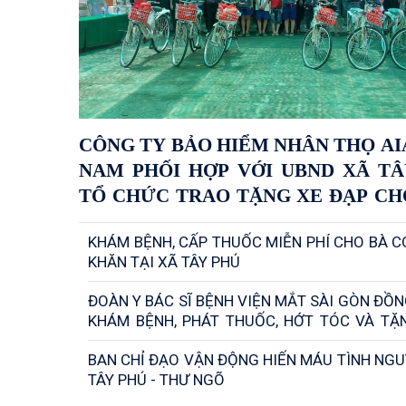
CÔNG TY BẢO HIỂM NHÂN THỌ AI
NAM PHỐI HỢP VỚI UBND XÃ TÂ
TỔ CHỨC TRAO TẶNG XE ĐẠP CH
SINH CÓ HOÀN CẢNH KHÓ KHĂN
KHÁM BỆNH, CẤP THUỐC MIỄN PHÍ CHO BÀ 
ĐỊA BÀN XÃ
KHĂN TẠI XÃ TÂY PHÚ
ĐOÀN Y BÁC SĨ BỆNH VIỆN MẮT SÀI GÒN ĐỒ
KHÁM BỆNH, PHÁT THUỐC, HỚT TÓC VÀ TẶ
CHO HỘ NGHÈO, HỘ KHÓ KHĂN TRÊN ĐỊA BÀN
BAN CHỈ ĐẠO VẬN ĐỘNG HIẾN MÁU TÌNH NG
PHÚ
TÂY PHÚ - THƯ NGÕ