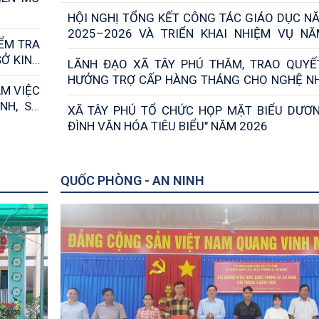
UỐNG TRÊN ĐỊA BÀN XÃ
HỘI NGHỊ TỔNG KẾT CÔNG TÁC GIÁO DỤC N
2025–2026 VÀ TRIỂN KHAI NHIỆM VỤ N
IỂM TRA
2026–2027
SỞ KINH
LÃNH ĐẠO XÃ TÂY PHÚ THĂM, TRAO QUYẾ
C ĐIỂM
HƯỞNG TRỢ CẤP HÀNG THÁNG CHO NGHỆ N
ÀM VIỆC
TÚ
NH, SỰ
XÃ TÂY PHÚ TỔ CHỨC HỌP MẶT BIỂU DƯƠN
ĐÌNH VĂN HÓA TIÊU BIỂU" NĂM 2026
QUỐC PHÒNG - AN NINH