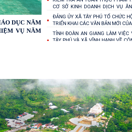
CƠ SỞ KINH DOANH DỊCH VỤ Ă
TRÊN ĐỊA BÀN XÃ
ĐẢNG ỦY XÃ TÂY PHÚ TỔ CHỨC HỘ
IÁO DỤC NĂM
TRIỂN KHAI CÁC VĂN BẢN MỚI CỦ
NHIỆM VỤ NĂM
TỈNH ĐOÀN AN GIANG LÀM VIỆC 
TÂY PHÚ VÀ XÃ VĨNH HANH VỀ CÔ
ĐOÀN VÀ PHONG TRÀO THANH THI
6 THÁNG ĐẦU NĂM 2026
XÃ TÂY PHÚ TỔ CHỨC PHỔ CẬP 
TOÀN, PHÒNG, CHỐNG ĐUỐI NƯ
TRẺ EM NĂM 2026
HỘI ĐỒNG NHÂN DÂN XÃ TÂY 
CHỨC KỲ HỌP LẦN THỨ 3, KHÓA
NHIỆM KỲ 2026 – 2031
LÃNH ĐẠO UỶ BAN NHÂN DÂN XÃ T
KHẢO SÁT TIẾN ĐỘ THI CÔNG CÁC
ĐƯỜNG GIAO THÔNG TRÊN ĐỊA BÀ
LÃNH ĐẠO XÃ TÂY PHÚ THĂM,