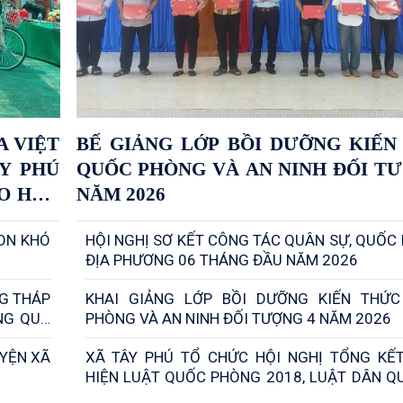
A VIỆT
BẾ GIẢNG LỚP BỒI DƯỠNG KIẾN
Y PHÚ
QUỐC PHÒNG VÀ AN NINH ĐỐI TƯ
O HỌC
NĂM 2026
 TRÊN
CON KHÓ
HỘI NGHỊ SƠ KẾT CÔNG TÁC QUÂN SỰ, QUỐC
ĐỊA PHƯƠNG 06 THÁNG ĐẦU NĂM 2026
NG THÁP
KHAI GIẢNG LỚP BỒI DƯỠNG KIẾN THỨ
NG QUÀ
PHÒNG VÀ AN NINH ĐỐI TƯỢNG 4 NĂM 2026
 XÃ TÂY
UYỆN XÃ
XÃ TÂY PHÚ TỔ CHỨC HỘI NGHỊ TỔNG KẾ
HIỆN LUẬT QUỐC PHÒNG 2018, LUẬT DÂN QUÂN TỰ
VỆ NĂM 2019, LUẬT GIÁO DỤC QUỐC PHÒNG