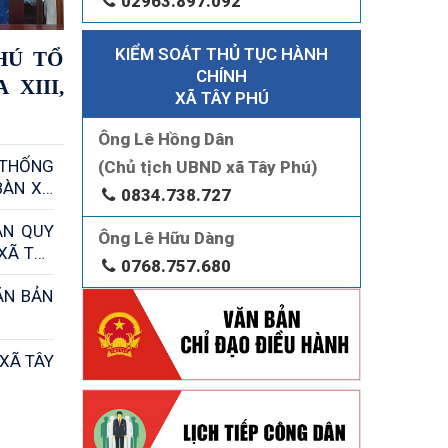
02963.897.092
KIỂM SOÁT THỦ TỤC HÀNH
HÚ TỔ
CHÍNH
XIII,
XÃ TÂY PHÚ
Ông Lê Hồng Dân
 THỐNG
(Chủ tịch UBND xã Tây Phú)
BÀN XÃ
0834.738.727
ẢN QUY
Ông Lê Hữu Dàng
XÃ TÂY
0768.757.680
ĂN BẢN
XÃ TÂY