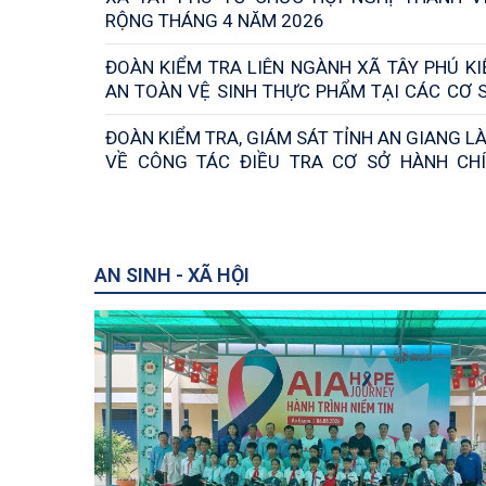
RỘNG THÁNG 4 NĂM 2026
ĐOÀN KIỂM TRA LIÊN NGÀNH XÃ TÂY PHÚ K
AN TOÀN VỆ SINH THỰC PHẨM TẠI CÁC CƠ 
DOANH DỊCH VỤ ĂN UỐNG VÀ CĂN TIN CÁ
ĐOÀN KIỂM TRA, GIÁM SÁT TỈNH AN GIANG L
TRƯỜNG TRÊN ĐỊA BÀN XÃ
VỀ CÔNG TÁC ĐIỀU TRA CƠ SỞ HÀNH CHÍ
NGHIỆP TẠI XÃ TÂY PHÚ
AN SINH - XÃ HỘI