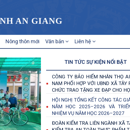
ỈNH AN GIANG
Nông thôn mới
Văn bản
Liên hệ
TIN TỨC SỰ KIỆN NỔI BẬT
CÔNG TY BẢO HIỂM NHÂN THỌ AI
NAM PHỐI HỢP VỚI UBND XÃ TÂY 
CHỨC TRAO TẶNG XE ĐẠP CHO HỌ
CÓ HOÀN CẢNH KHÓ KHĂN TRÊN Đ
HỘI NGHỊ TỔNG KẾT CÔNG TÁC GI
XÃ
NĂM HỌC 2025–2026 VÀ TRIỂ
NHIỆM VỤ NĂM HỌC 2026–2027
ĐOÀN KIỂM TRA LIÊN NGÀNH XÃ T
KIỂM TRA AN TOÀN THỰC PHẨM T