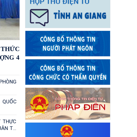
 THỨC
ỢNG 4
 PHÒNG
C QUỐC
T THỰC
 VÀ AN