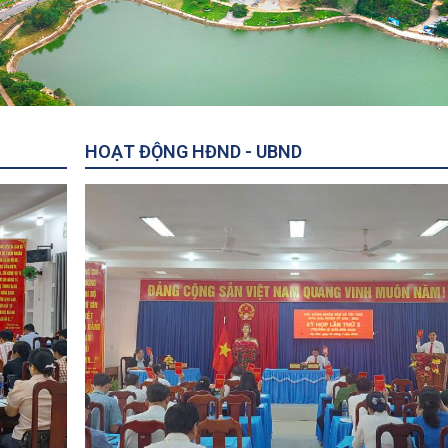
QUYẾT ĐỊNH HƯỞNG TRỢ CẤP
THÁNG CHO NGHỆ NHÂN ƯU TÚ
XÃ TÂY PHÚ THAM DỰ HỘI NGH
TUYẾN TOÀN QUỐC NGHIÊN CỨ
TẬP, QUÁN TRIỆT VÀ TRIỂN KHA
HIỆN NGHỊ QUYẾT HỘI NGHỊ LẦN 
HOẠT ĐỘNG HĐND - UBND
BAN CHẤP HÀNH TRUNG ƯƠNG
KHÓA XIV