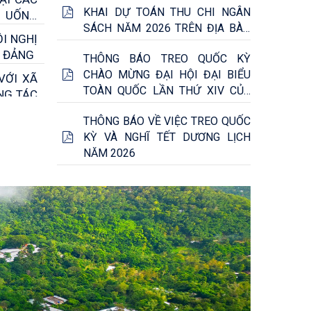
KHAI DỰ TOÁN THU CHI NGÂN
2026-2031 TRÊN ĐỊA BÀN XÃ TÂY
N UỐNG
SÁCH NĂM 2026 TRÊN ĐỊA BÀN
PHÚ
I NGHỊ
XÃ TÂY PHÚ
A ĐẢNG
THÔNG BÁO TREO QUỐC KỲ
CHÀO MỪNG ĐẠI HỘI ĐẠI BIỂU
VỚI XÃ
TOÀN QUỐC LẦN THỨ XIV CỦA
NG TÁC
ĐẢNG
ẾU NHI
THÔNG BÁO VỀ VIỆC TREO QUỐC
BƠI AN
KỲ VÀ NGHĨ TẾT DƯƠNG LỊCH
ỚC CHO
NĂM 2026
PHÚ TỔ
 XIII,
ÂY PHÚ
 TUYẾN
N XÃ
 TRAO