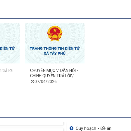
NINH NĂM 2013
 trả lời
CHUYÊN MỤC \" DÂN HỎI -
CHÍNH QUYỀN TRẢ LỜI\"
07/04/2026
Khu Du Lịch Núi Cấm
Rừng Tràm Trà Sư
Quy hoạch - Đề án