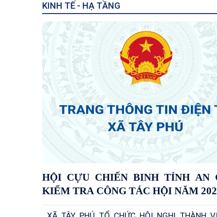
KINH TẾ - HẠ TẦNG
HỘI CỰU CHIẾN BINH TỈNH AN 
KIỂM TRA CÔNG TÁC HỘI NĂM 202
XÃ TÂY PHÚ TỔ CHỨC HỘI NGHỊ THÀNH V