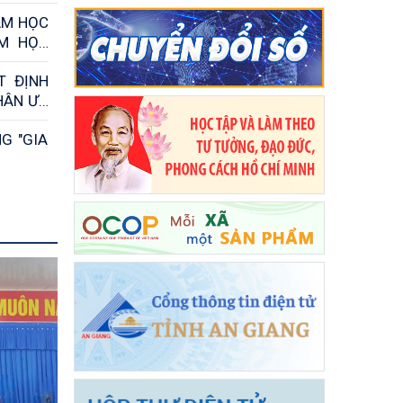
ĂM HỌC
ĂM HỌC
T ĐỊNH
HÂN ƯU
G "GIA