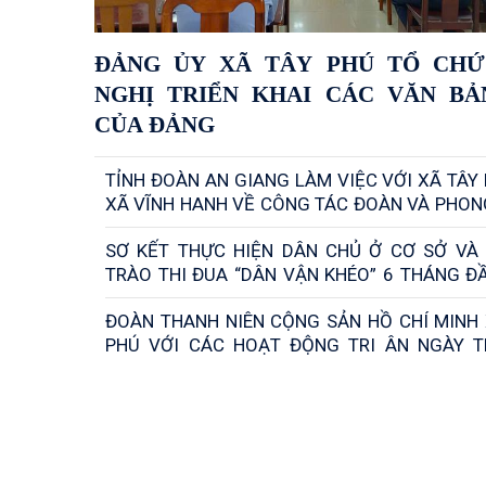
ĐẢNG ỦY XÃ TÂY PHÚ TỔ CHỨ
NGHỊ TRIỂN KHAI CÁC VĂN BẢ
CỦA ĐẢNG
TỈNH ĐOÀN AN GIANG LÀM VIỆC VỚI XÃ TÂY
XÃ VĨNH HANH VỀ CÔNG TÁC ĐOÀN VÀ PHON
THANH THIẾU NHI 6 THÁNG ĐẦU NĂM 2026
SƠ KẾT THỰC HIỆN DÂN CHỦ Ở CƠ SỞ VÀ
TRÀO THI ĐUA “DÂN VẬN KHÉO” 6 THÁNG Đ
2026
ĐOÀN THANH NIÊN CỘNG SẢN HỒ CHÍ MINH 
PHÚ VỚI CÁC HOẠT ĐỘNG TRI ÂN NGÀY 
BINH LIỆT SĨ