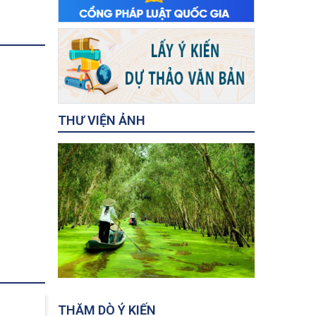
THƯ VIỆN ẢNH
Miếu Bà Chúa Xứ
Tượng Đà
THĂM DÒ Ý KIẾN