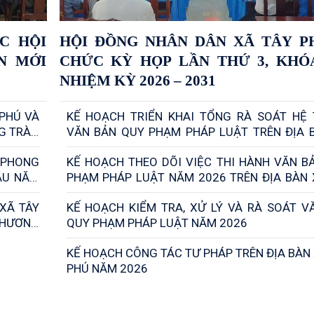
C HỘI
HỘI ĐỒNG NHÂN DÂN XÃ TÂY P
N MỚI
CHỨC KỲ HỌP LẦN THỨ 3, KHÓA 
NHIỆM KỲ 2026 – 2031
 PHÚ VÀ
KẾ HOẠCH TRIỂN KHAI TỔNG RÀ SOÁT HỆ
G TRÀO
VĂN BẢN QUY PHẠM PHÁP LUẬT TRÊN ĐỊA 
TÂY PHÚ NĂM 2026
 PHONG
KẾ HOẠCH THEO DÕI VIỆC THI HÀNH VĂN B
ẦU NĂM
PHẠM PHÁP LUẬT NĂM 2026 TRÊN ĐỊA BÀN 
PHÚ
XÃ TÂY
KẾ HOẠCH KIỂM TRA, XỬ LÝ VÀ RÀ SOÁT V
THƯƠNG
QUY PHẠM PHÁP LUẬT NĂM 2026
KẾ HOẠCH CÔNG TÁC TƯ PHÁP TRÊN ĐỊA BÀN 
PHÚ NĂM 2026