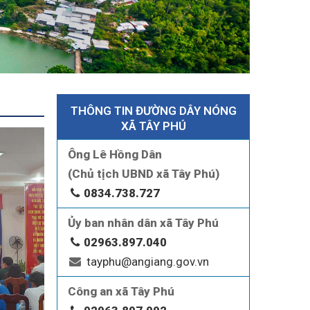
 HÀNG
Ị TRỰC
U, HỌC
I THỰC
THỨ BA
 ĐẢNG
THÔNG TIN ĐƯỜNG DÂY NÓNG
XÃ TÂY PHÚ
Ông Lê Hồng Dân
(Chủ tịch UBND xã Tây Phú)
0834.738.727
Ủy ban nhân dân xã Tây Phú
02963.897.040
tayphu@angiang.gov.vn
Công an xã Tây Phú