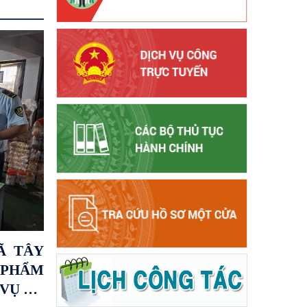
Ã TÂY
 PHẨM
 VỤ ĂN