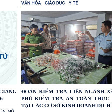
VĂN HÓA - GIÁO DỤC - Y TẾ
GIANG
ĐOÀN KIỂM TRA LIÊN NGÀNH X
6
PHÚ KIỂM TRA AN TOÀN THỰC
TẠI CÁC CƠ SỞ KINH DOANH DỊCH
IÊN MỞ