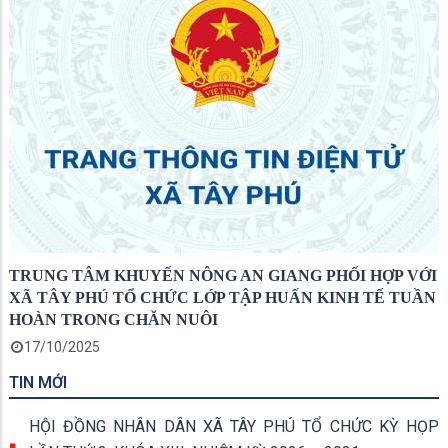
TRUNG TÂM KHUYẾN NÔNG AN GIANG PHỐI HỢP VỚI
XÃ TÂY PHÚ TỔ CHỨC LỚP TẬP HUẤN KINH TẾ TUẦN
HOÀN TRONG CHĂN NUÔI
17/10/2025
TIN MỚI
HỘI ĐỒNG NHÂN DÂN XÃ TÂY PHÚ TỔ CHỨC KỲ HỌP