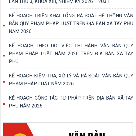
LẦN THỨ 3, KHÓA XIII, NHIỆM KỲ 2026 – 2031
KẾ HOẠCH TRIỂN KHAI TỔNG RÀ SOÁT HỆ THỐNG VĂN
BẢN QUY PHẠM PHÁP LUẬT TRÊN ĐỊA BÀN XÃ TÂY PHÚ
NĂM 2026
KẾ HOẠCH THEO DÕI VIỆC THI HÀNH VĂN BẢN QUY
PHẠM PHÁP LUẬT NĂM 2026 TRÊN ĐỊA BÀN XÃ TÂY
PHÚ
KẾ HOẠCH KIỂM TRA, XỬ LÝ VÀ RÀ SOÁT VĂN BẢN QUY
PHẠM PHÁP LUẬT NĂM 2026
KẾ HOẠCH CÔNG TÁC TƯ PHÁP TRÊN ĐỊA BÀN XÃ TÂY
PHÚ NĂM 2026