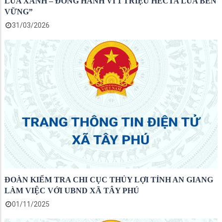
LÚA XANH – ĐỒNG HÀNH VÌ 1 TRIỆU HECTA LÚA BỀN
VỮNG”
31/03/2026
ĐOÀN KIỂM TRA CHI CỤC THỦY LỢI TỈNH AN GIANG
LÀM VIỆC VỚI UBND XÃ TÂY PHÚ
01/11/2025