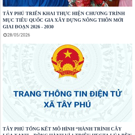
TÂY PHÚ TRIỂN KHAI THỰC HIỆN CHƯƠNG TRÌNH
MỤC TIÊU QUỐC GIA XÂY DỰNG NÔNG THÔN MỚI
GIAI ĐOẠN 2026 - 2030
28/05/2026
TÂY PHÚ TỔNG KẾT MÔ HÌNH “HÀNH TRÌNH CÂY