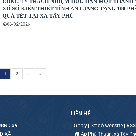
CÔNG TY TRÁCH NHIỆM HỮU HẠN MỘT THÀNH 
XỔ SỐ KIẾN THIẾT TỈNH AN GIANG TẶNG 100 P
QUÀ TẾT TẠI XÃ TÂY PHÚ
06/02/2026
Current
1
Page
2
Next
›
Trang
»
page
page
cuối
LIÊN HỆ
 UBND xã
Góp ý
|
Sơ đồ website
|
RSS
ND XÃ
Ấp Phú Thuận, xã Tây Phú