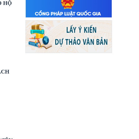
O HỘ
ÁCH