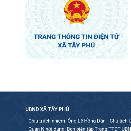
Pagination
UBND XÃ TÂY PHÚ
Chịu trách nhiệm: Ông Lê Hồng Dân - Chủ tịch
Quản lý nội dung: Ban biên tập Trang TTĐT UB