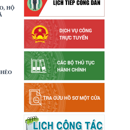
O, HỘ
Ã
GHÈO