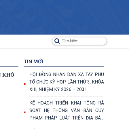
TIN MỚI
HỘI ĐỒNG NHÂN DÂN XÃ TÂY PHÚ
N KHÓ
TỔ CHỨC KỲ HỌP LẦN THỨ 3, KHÓA
XIII, NHIỆM KỲ 2026 – 2031
KẾ HOẠCH TRIỂN KHAI TỔNG RÀ
SOÁT HỆ THỐNG VĂN BẢN QUY
PHẠM PHÁP LUẬT TRÊN ĐỊA BÀN
XÃ TÂY PHÚ NĂM 2026