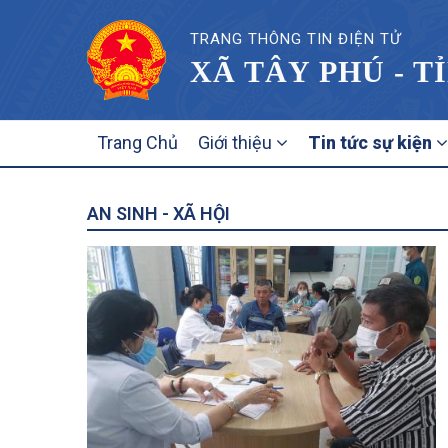
TRANG THÔNG TIN ĐIỆN TỬ
XÃ TÂY PHÚ - T
MAIN
Trang Chủ
Giới thiệu
Tin tức sự kiện
NAVIGATION
AN SINH - XÃ HỘI