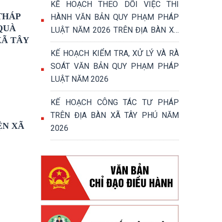
KẾ HOẠCH THEO DÕI VIỆC THI
THÁP
HÀNH VĂN BẢN QUY PHẠM PHÁP
QUÀ
LUẬT NĂM 2026 TRÊN ĐỊA BÀN XÃ
XÃ TÂY
TÂY PHÚ
KẾ HOẠCH KIỂM TRA, XỬ LÝ VÀ RÀ
SOÁT VĂN BẢN QUY PHẠM PHÁP
LUẬT NĂM 2026
KẾ HOẠCH CÔNG TÁC TƯ PHÁP
TRÊN ĐỊA BÀN XÃ TÂY PHÚ NĂM
ỆN XÃ
2026