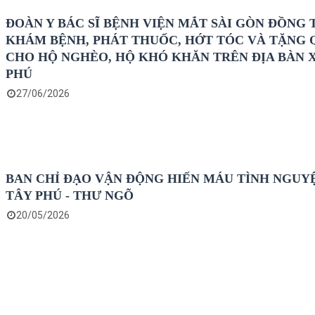
ĐOÀN Y BÁC SĨ BỆNH VIỆN MẮT SÀI GÒN ĐỒNG 
KHÁM BỆNH, PHÁT THUỐC, HỚT TÓC VÀ TẶNG 
CHO HỘ NGHÈO, HỘ KHÓ KHĂN TRÊN ĐỊA BÀN 
PHÚ
27/06/2026
BAN CHỈ ĐẠO VẬN ĐỘNG HIẾN MÁU TÌNH NGUY
TÂY PHÚ - THƯ NGÕ
20/05/2026