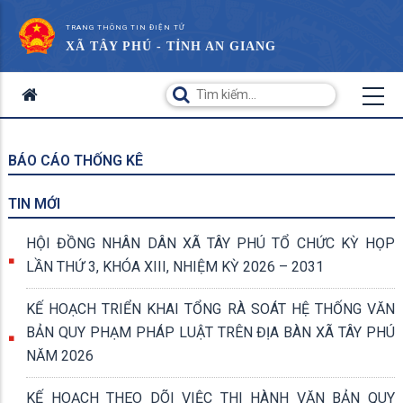
TRANG THÔNG TIN ĐIỆN TỬ
XÃ TÂY PHÚ - TỈNH AN GIANG
BÁO CÁO THỐNG KÊ
TIN MỚI
HỘI ĐỒNG NHÂN DÂN XÃ TÂY PHÚ TỔ CHỨC KỲ HỌP
LẦN THỨ 3, KHÓA XIII, NHIỆM KỲ 2026 – 2031
KẾ HOẠCH TRIỂN KHAI TỔNG RÀ SOÁT HỆ THỐNG VĂN
BẢN QUY PHẠM PHÁP LUẬT TRÊN ĐỊA BÀN XÃ TÂY PHÚ
NĂM 2026
KẾ HOẠCH THEO DÕI VIỆC THI HÀNH VĂN BẢN QUY