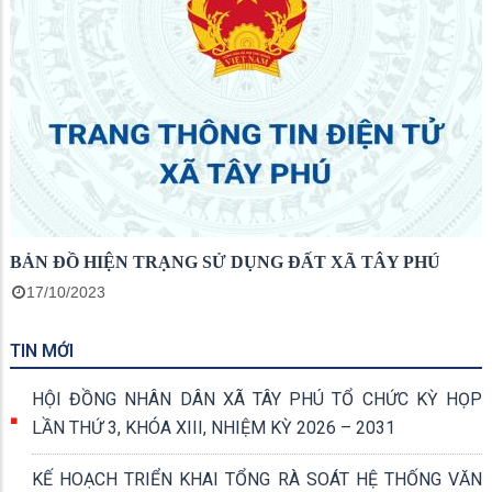
BẢN ĐỒ HIỆN TRẠNG SỬ DỤNG ĐẤT XÃ TÂY PHÚ
17/10/2023
TIN MỚI
HỘI ĐỒNG NHÂN DÂN XÃ TÂY PHÚ TỔ CHỨC KỲ HỌP
LẦN THỨ 3, KHÓA XIII, NHIỆM KỲ 2026 – 2031
KẾ HOẠCH TRIỂN KHAI TỔNG RÀ SOÁT HỆ THỐNG VĂN