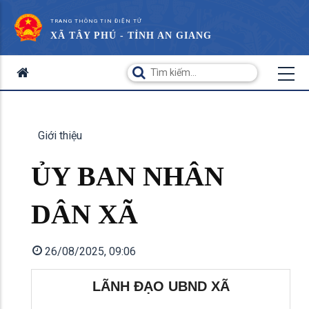
TRANG THÔNG TIN ĐIỆN TỬ
XÃ TÂY PHÚ - TỈNH AN GIANG
Giới thiệu
ỦY BAN NHÂN
DÂN XÃ
26/08/2025, 09:06
LÃNH ĐẠO UBND XÃ