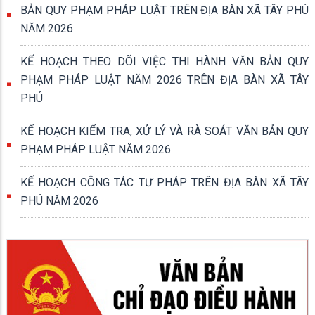
BẢN QUY PHẠM PHÁP LUẬT TRÊN ĐỊA BÀN XÃ TÂY PHÚ
NĂM 2026
KẾ HOẠCH THEO DÕI VIỆC THI HÀNH VĂN BẢN QUY
PHẠM PHÁP LUẬT NĂM 2026 TRÊN ĐỊA BÀN XÃ TÂY
PHÚ
KẾ HOẠCH KIỂM TRA, XỬ LÝ VÀ RÀ SOÁT VĂN BẢN QUY
PHẠM PHÁP LUẬT NĂM 2026
KẾ HOẠCH CÔNG TÁC TƯ PHÁP TRÊN ĐỊA BÀN XÃ TÂY
PHÚ NĂM 2026