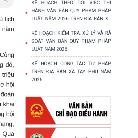
KẾ HOẠCH THEO DÕI VIỆC THI
HÀNH VĂN BẢN QUY PHẠM PHÁP
 tịch
LUẬT NĂM 2026 TRÊN ĐỊA BÀN XÃ
TÂY PHÚ
i năm
KẾ HOẠCH KIỂM TRA, XỬ LÝ VÀ RÀ
SOÁT VĂN BẢN QUY PHẠM PHÁP
LUẬT NĂM 2026
 Công
KẾ HOẠCH CÔNG TÁC TƯ PHÁP
g đó,
TRÊN ĐỊA BÀN XÃ TÂY PHÚ NĂM
triệu
2026
ợ hội
n đoàn
n khai
g hội
mạng,
. Qua