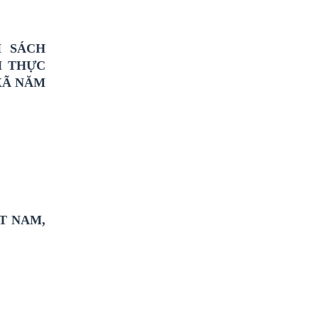
H SÁCH
H THỰC
XÃ NĂM
T NAM,