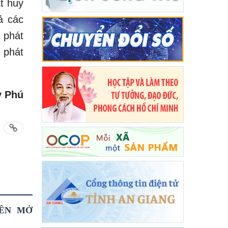
t huy
ả các
 phát
 phát
y Phú
IÊN MỞ