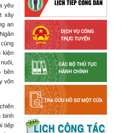
a yêu
t xây
ng an
i Ngân
 củng
 kiện
 nuôi,
o bền
y vốn
chiến
 binh
i tiếp