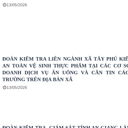
13/05/2026
ĐOÀN KIỂM TRA LIÊN NGÀNH XÃ TÂY PHÚ KI
AN TOÀN VỆ SINH THỰC PHẨM TẠI CÁC CƠ S
DOANH DỊCH VỤ ĂN UỐNG VÀ CĂN TIN CÁ
TRƯỜNG TRÊN ĐỊA BÀN XÃ
13/05/2026
ĐOÀN KIỂM TRA, GIÁM SÁT TỈNH AN GIANG LÀ