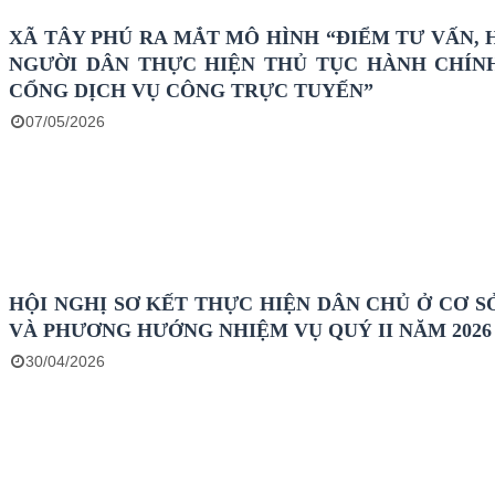
XÃ TÂY PHÚ RA MẮT MÔ HÌNH “ĐIỂM TƯ VẤN, 
NGƯỜI DÂN THỰC HIỆN THỦ TỤC HÀNH CHÍN
CỔNG DỊCH VỤ CÔNG TRỰC TUYẾN”
07/05/2026
HỘI NGHỊ SƠ KẾT THỰC HIỆN DÂN CHỦ Ở CƠ SỞ
VÀ PHƯƠNG HƯỚNG NHIỆM VỤ QUÝ II NĂM 2026
30/04/2026