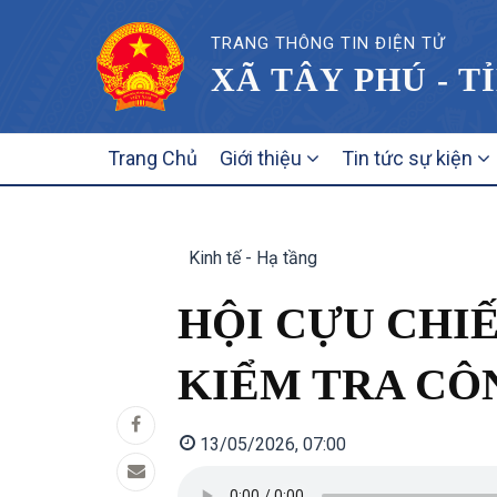
TRANG THÔNG TIN ĐIỆN TỬ
XÃ TÂY PHÚ - T
MAIN
Trang Chủ
Giới thiệu
Tin tức sự kiện
NAVIGATION
Kinh tế - Hạ tầng
HỘI CỰU CHIẾ
KIỂM TRA CÔN
13/05/2026, 07:00