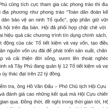
Phú cũng tích cực tham gia các phong trào thi đu
i địa phương như phong trào “Toàn dân đoàn kế
 dân bảo vệ an ninh Tổ quốc”, góp phần giữ vữ
 xã hội trên địa bàn. Hội đã phối hợp chặt chẽ vớ
ai hiệu quả các chương trình tín dụng chính sách,
 động của các Tổ tiết kiệm và vay vốn, tạo điều
cận nguồn vốn ưu đãi để phát triển sản xuất, chăn
p và cải thiện đời sống, vươn lên thoát nghè
inh xã Tây Phú đang quản lý 12 Tổ tiết kiệm và va
 ủy thác đạt trên 22 tỷ đồng.
iểm tra, ông Hồ Văn Đấu – Phó Chủ tịch Hội Cựu 
 và đánh giá cao những kết quả mà Hội Cựu chiến
ian qua. Đồng thời, đề nghị trong thời gian tới, Hộ