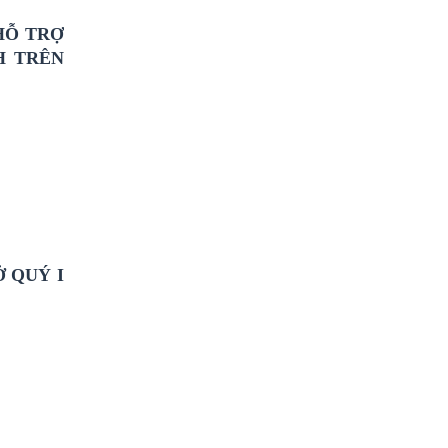
HỖ TRỢ
H TRÊN
 QUÝ I