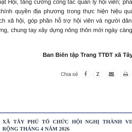
ạt Hội, tăng cường công tác quản lý hội viên; phá
chính quyền địa phương trong thực hiện hiệu qu
ch xã hội, góp phần hỗ trợ hội viên và người dân
vững, chung tay xây dựng nông thôn mới ngày càng
Ban Biên tập Trang TTĐT xã Tâ
Chia sẻ
Z
XÃ TÂY PHÚ TỔ CHỨC HỘI NGHỊ THÀNH V
RỘNG THÁNG 4 NĂM 2026