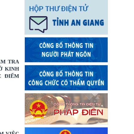
ỂM TRA
Ở KINH
C ĐIỂM
M VIỆC