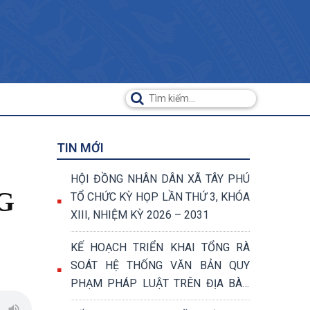
TIN MỚI
HỘI ĐỒNG NHÂN DÂN XÃ TÂY PHÚ
G
TỔ CHỨC KỲ HỌP LẦN THỨ 3, KHÓA
XIII, NHIỆM KỲ 2026 – 2031
KẾ HOẠCH TRIỂN KHAI TỔNG RÀ
SOÁT HỆ THỐNG VĂN BẢN QUY
PHẠM PHÁP LUẬT TRÊN ĐỊA BÀN
XÃ TÂY PHÚ NĂM 2026