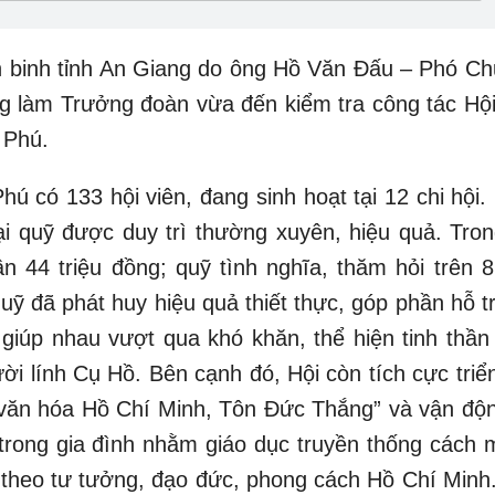
inh tỉnh An Giang do ông Hồ Văn Đấu – Phó Chủ
ng làm Trưởng đoàn vừa đến kiểm tra công tác Hộ
 Phú.
có 133 hội viên, đang sinh hoạt tại 12 chi hội.
ại quỹ được duy trì thường xuyên, hiệu quả. Tron
n 44 triệu đồng; quỹ tình nghĩa, thăm hỏi trên 8 
ỹ đã phát huy hiệu quả thiết thực, góp phần hỗ tr
h, giúp nhau vượt qua khó khăn, thể hiện tinh thầ
ời lính Cụ Hồ. Bên cạnh đó, Hội còn tích cực triể
văn hóa Hồ Chí Minh, Tôn Đức Thắng” và vận độn
trong gia đình nhằm giáo dục truyền thống cách 
 theo tư tưởng, đạo đức, phong cách Hồ Chí Minh