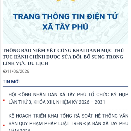
THÔNG BÁO NIÊM YẾT CÔNG KHAI DANH MỤC THỦ
TỤC HÀNH CHÍNH ĐƯỢC SỬA ĐỔI, BỔ SUNG TRONG
LĨNH VỰC DU LỊCH
11/06/2026
TIN MỚI
HỘI ĐỒNG NHÂN DÂN XÃ TÂY PHÚ TỔ CHỨC KỲ HỌP
LẦN THỨ 3, KHÓA XIII, NHIỆM KỲ 2026 – 2031
KẾ HOẠCH TRIỂN KHAI TỔNG RÀ SOÁT HỆ THỐNG VĂN
BẢN QUY PHẠM PHÁP LUẬT TRÊN ĐỊA BÀN XÃ TÂY PHÚ