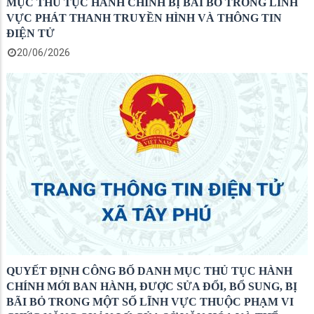
MỤC THỦ TỤC HÀNH CHÍNH BỊ BÃI BỎ TRONG LĨNH
VỰC PHÁT THANH TRUYỀN HÌNH VÀ THÔNG TIN
ĐIỆN TỬ
20/06/2026
QUYẾT ĐỊNH CÔNG BỐ DANH MỤC THỦ TỤC HÀNH
CHÍNH MỚI BAN HÀNH, ĐƯỢC SỬA ĐỔI, BỔ SUNG, BỊ
BÃI BỎ TRONG MỘT SỐ LĨNH VỰC THUỘC PHẠM VI