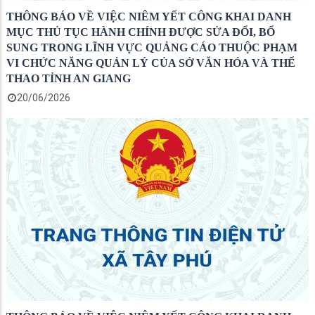
THÔNG BÁO VỀ VIỆC NIÊM YẾT CÔNG KHAI DANH
MỤC THỦ TỤC HÀNH CHÍNH ĐƯỢC SỬA ĐỔI, BỔ
SUNG TRONG LĨNH VỰC QUẢNG CÁO THUỘC PHẠM
VI CHỨC NĂNG QUẢN LÝ CỦA SỞ VĂN HÓA VÀ THỂ
THAO TỈNH AN GIANG
20/06/2026