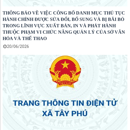
THÔNG BÁO VỀ VIỆC CÔNG BỐ DANH MỤC THỦ TỤC
HÀNH CHÍNH ĐƯỢC SỬA ĐỔI, BỔ SUNG VÀ BỊ BÃI BỎ
TRONG LĨNH VỰC XUẤT BẢN, IN VÀ PHÁT HÀNH
THUỘC PHẠM VI CHỨC NĂNG QUẢN LÝ CỦA SỞ VĂN
HÓA VÀ THỂ THAO
20/06/2026