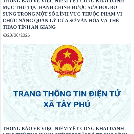
THÔNG BÁO VỀ VIỆC NIÊM YẾT CÔNG KHAI DANH
MỤC THỦ TỤC HÀNH CHÍNH ĐƯỢC SỬA ĐỔI, BỔ
SUNG TRONG MỘT SỐ LĨNH VỰC THUỘC PHẠM VI
CHỨC NĂNG QUẢN LÝ CỦA SỞ VĂN HÓA VÀ THỂ
THAO TỈNH AN GIANG
20/06/2026
THÔNG BÁO VỀ VIỆC NIÊM YẾT CÔNG KHAI DANH