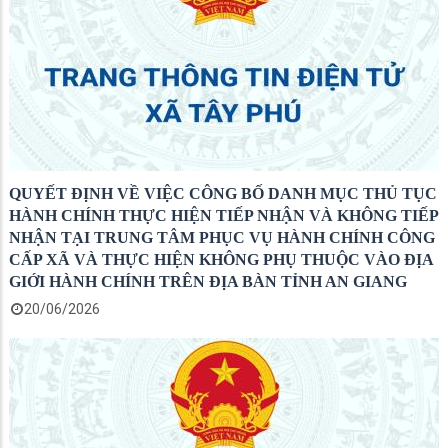
QUYẾT ĐỊNH VỀ VIỆC CÔNG BỐ DANH MỤC THỦ TỤC
HÀNH CHÍNH THỰC HIỆN TIẾP NHẬN VÀ KHÔNG TIẾP
NHẬN TẠI TRUNG TÂM PHỤC VỤ HÀNH CHÍNH CÔNG
CẤP XÃ VÀ THỰC HIỆN KHÔNG PHỤ THUỘC VÀO ĐỊA
GIỚI HÀNH CHÍNH TRÊN ĐỊA BÀN TỈNH AN GIANG
20/06/2026