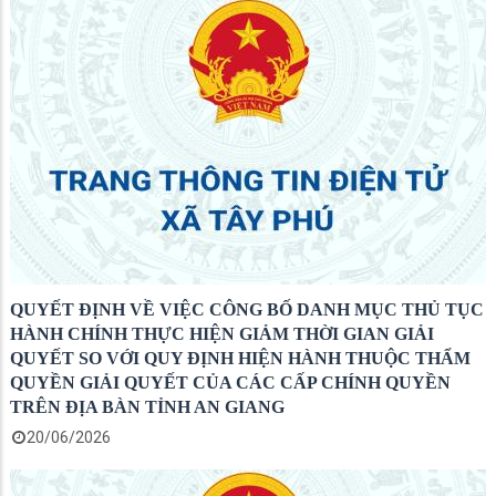
QUYẾT ĐỊNH VỀ VIỆC CÔNG BỐ DANH MỤC THỦ TỤC
HÀNH CHÍNH THỰC HIỆN GIẢM THỜI GIAN GIẢI
QUYẾT SO VỚI QUY ĐỊNH HIỆN HÀNH THUỘC THẨM
QUYỀN GIẢI QUYẾT CỦA CÁC CẤP CHÍNH QUYỀN
TRÊN ĐỊA BÀN TỈNH AN GIANG
20/06/2026