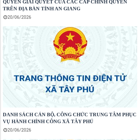
QUYỀN GIẢI QUYẾT CỦA CÁC CẤP CHÍNH QUYỀN
TRÊN ĐỊA BÀN TỈNH AN GIANG
20/06/2026
DANH SÁCH CÁN BỘ, CÔNG CHỨC TRUNG TÂM PHỤC
VỤ HÀNH CHÍNH CÔNG XÃ TÂY PHÚ
20/06/2026