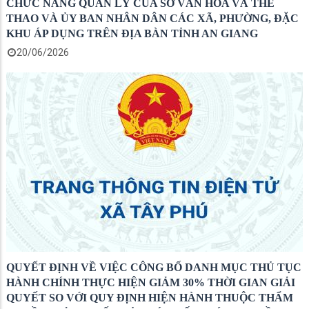
CHỨC NĂNG QUẢN LÝ CỦA SỞ VĂN HÓA VÀ THỂ
THAO VÀ ỦY BAN NHÂN DÂN CÁC XÃ, PHƯỜNG, ĐẶC
KHU ÁP DỤNG TRÊN ĐỊA BÀN TỈNH AN GIANG
20/06/2026
QUYẾT ĐỊNH VỀ VIỆC CÔNG BỐ DANH MỤC THỦ TỤC
HÀNH CHÍNH THỰC HIỆN GIẢM 30% THỜI GIAN GIẢI
QUYẾT SO VỚI QUY ĐỊNH HIỆN HÀNH THUỘC THẨM