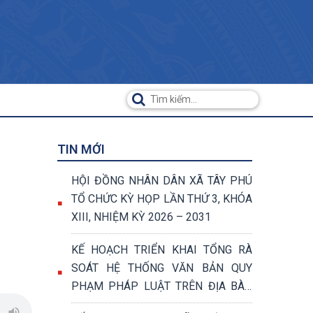
TIN MỚI
HỘI ĐỒNG NHÂN DÂN XÃ TÂY PHÚ
TỔ CHỨC KỲ HỌP LẦN THỨ 3, KHÓA
XIII, NHIỆM KỲ 2026 – 2031
KẾ HOẠCH TRIỂN KHAI TỔNG RÀ
SOÁT HỆ THỐNG VĂN BẢN QUY
PHẠM PHÁP LUẬT TRÊN ĐỊA BÀN
XÃ TÂY PHÚ NĂM 2026