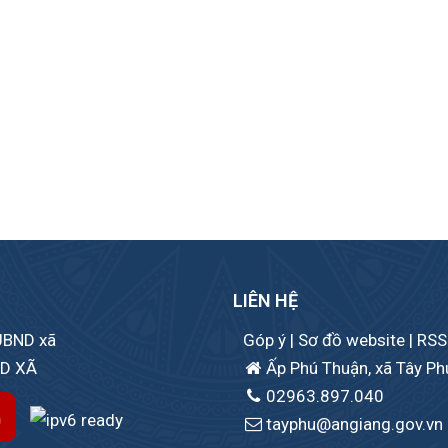
LIÊN HỆ
 UBND xã
Góp ý
|
Sơ đồ website
|
RSS
ND XÃ
Ấp Phú Thuận, xã Tây Phú
02963.897.040
tayphu@angiang.gov.vn