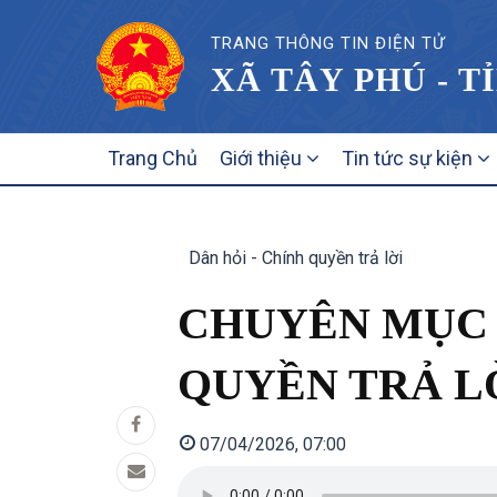
TRANG THÔNG TIN ĐIỆN TỬ
XÃ TÂY PHÚ - T
MAIN
Trang Chủ
Giới thiệu
Tin tức sự kiện
NAVIGATION
Dân hỏi - Chính quyền trả lời
CHUYÊN MỤC \
QUYỀN TRẢ LỜ
07/04/2026, 07:00