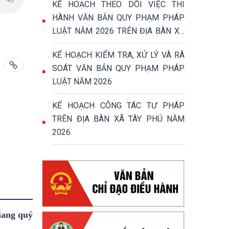
KẾ HOẠCH THEO DÕI VIỆC THI
HÀNH VĂN BẢN QUY PHẠM PHÁP
LUẬT NĂM 2026 TRÊN ĐỊA BÀN XÃ
TÂY PHÚ
KẾ HOẠCH KIỂM TRA, XỬ LÝ VÀ RÀ
SOÁT VĂN BẢN QUY PHẠM PHÁP
LUẬT NĂM 2026
KẾ HOẠCH CÔNG TÁC TƯ PHÁP
TRÊN ĐỊA BÀN XÃ TÂY PHÚ NĂM
2026
iang quý