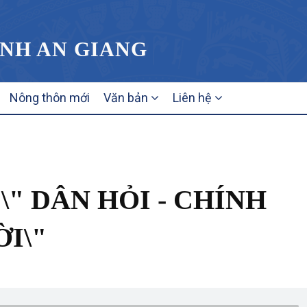
ỈNH AN GIANG
Nông thôn mới
Văn bản
Liên hệ
" DÂN HỎI - CHÍNH
I\"