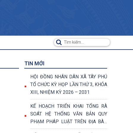
TIN MỚI
HỘI ĐỒNG NHÂN DÂN XÃ TÂY PHÚ
TỔ CHỨC KỲ HỌP LẦN THỨ 3, KHÓA
XIII, NHIỆM KỲ 2026 – 2031
KẾ HOẠCH TRIỂN KHAI TỔNG RÀ
SOÁT HỆ THỐNG VĂN BẢN QUY
PHẠM PHÁP LUẬT TRÊN ĐỊA BÀN
XÃ TÂY PHÚ NĂM 2026