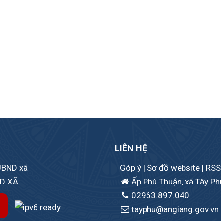
LIÊN HỆ
 UBND xã
Góp ý
|
Sơ đồ website
|
RSS
ND XÃ
Ấp Phú Thuận, xã Tây Phú
02963.897.040
tayphu@angiang.gov.vn