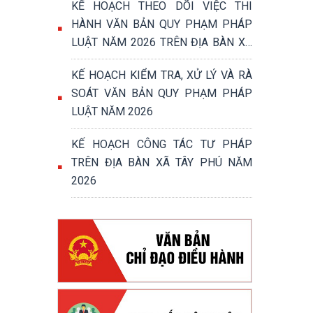
KẾ HOẠCH THEO DÕI VIỆC THI
HÀNH VĂN BẢN QUY PHẠM PHÁP
LUẬT NĂM 2026 TRÊN ĐỊA BÀN XÃ
TÂY PHÚ
KẾ HOẠCH KIỂM TRA, XỬ LÝ VÀ RÀ
SOÁT VĂN BẢN QUY PHẠM PHÁP
LUẬT NĂM 2026
KẾ HOẠCH CÔNG TÁC TƯ PHÁP
TRÊN ĐỊA BÀN XÃ TÂY PHÚ NĂM
2026