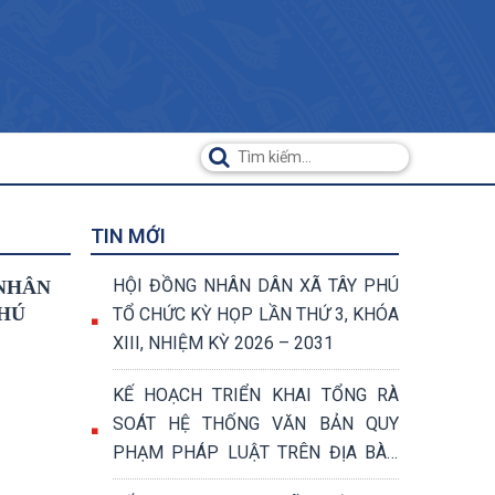
TIN MỚI
HỘI ĐỒNG NHÂN DÂN XÃ TÂY PHÚ
 NHÂN
PHÚ
TỔ CHỨC KỲ HỌP LẦN THỨ 3, KHÓA
XIII, NHIỆM KỲ 2026 – 2031
KẾ HOẠCH TRIỂN KHAI TỔNG RÀ
SOÁT HỆ THỐNG VĂN BẢN QUY
PHẠM PHÁP LUẬT TRÊN ĐỊA BÀN
XÃ TÂY PHÚ NĂM 2026