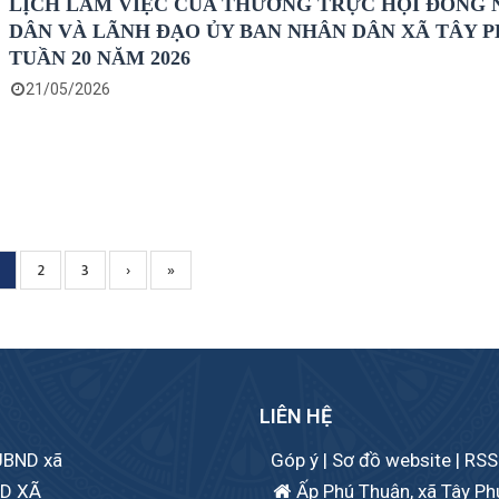
LỊCH LÀM VIỆC CỦA THƯỜNG TRỰC HỘI ĐỒNG
DÂN VÀ LÃNH ĐẠO ỦY BAN NHÂN DÂN XÃ TÂY 
TUẦN 20 NĂM 2026
21/05/2026
Current
Page
2
Page
3
Next
›
Trang
»
page
page
cuối
LIÊN HỆ
 UBND xã
Góp ý
|
Sơ đồ website
|
RSS
ND XÃ
Ấp Phú Thuận, xã Tây Phú