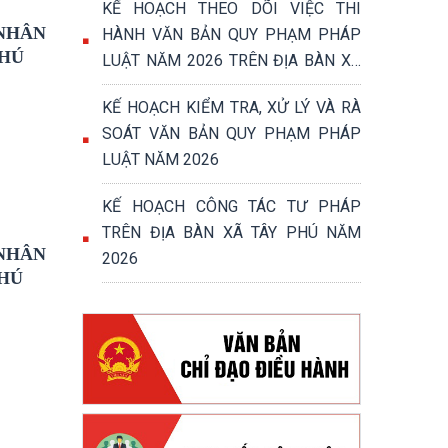
KẾ HOẠCH THEO DÕI VIỆC THI
 NHÂN
HÀNH VĂN BẢN QUY PHẠM PHÁP
PHÚ
LUẬT NĂM 2026 TRÊN ĐỊA BÀN XÃ
TÂY PHÚ
KẾ HOẠCH KIỂM TRA, XỬ LÝ VÀ RÀ
SOÁT VĂN BẢN QUY PHẠM PHÁP
LUẬT NĂM 2026
KẾ HOẠCH CÔNG TÁC TƯ PHÁP
TRÊN ĐỊA BÀN XÃ TÂY PHÚ NĂM
 NHÂN
2026
PHÚ