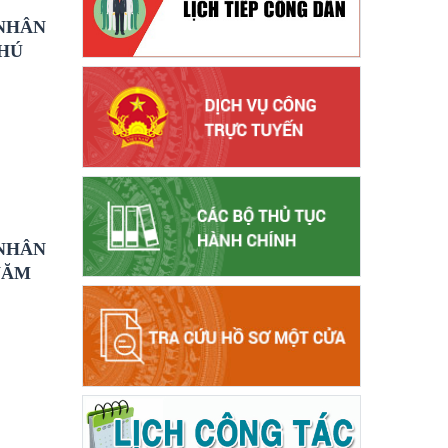
 NHÂN
PHÚ
 NHÂN
NĂM