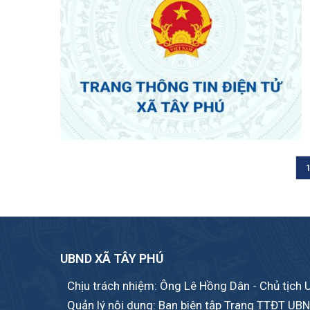
1
Pagination
UBND XÃ TÂY PHÚ
Chịu trách nhiệm: Ông Lê Hồng Dân - Chủ tịch
Quản lý nội dung: Ban biên tập Trang TTĐT UB