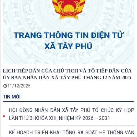
LỊCH TIẾP DÂN CỦA CHỦ TỊCH VÀ TỔ TIẾP DÂN CỦA
ỦY BAN NHÂN DÂN XÃ TÂY PHÚ THÁNG 12 NĂM 2025
11/12/2025
TIN MỚI
HỘI ĐỒNG NHÂN DÂN XÃ TÂY PHÚ TỔ CHỨC KỲ HỌP
LẦN THỨ 3, KHÓA XIII, NHIỆM KỲ 2026 – 2031
KẾ HOẠCH TRIỂN KHAI TỔNG RÀ SOÁT HỆ THỐNG VĂN