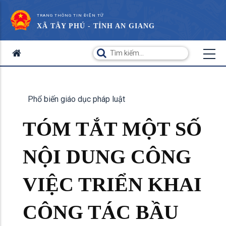
TRANG THÔNG TIN ĐIỆN TỬ
XÃ TÂY PHÚ - TỈNH AN GIANG
Phổ biến giáo dục pháp luật
TÓM TẮT MỘT SỐ
NỘI DUNG CÔNG
VIỆC TRIỂN KHAI
CÔNG TÁC BẦU