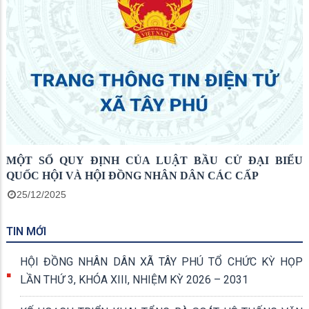
MỘT SỐ QUY ĐỊNH CỦA LUẬT BẦU CỬ ĐẠI BIỂU
QUỐC HỘI VÀ HỘI ĐỒNG NHÂN DÂN CÁC CẤP
25/12/2025
TIN MỚI
HỘI ĐỒNG NHÂN DÂN XÃ TÂY PHÚ TỔ CHỨC KỲ HỌP
LẦN THỨ 3, KHÓA XIII, NHIỆM KỲ 2026 – 2031