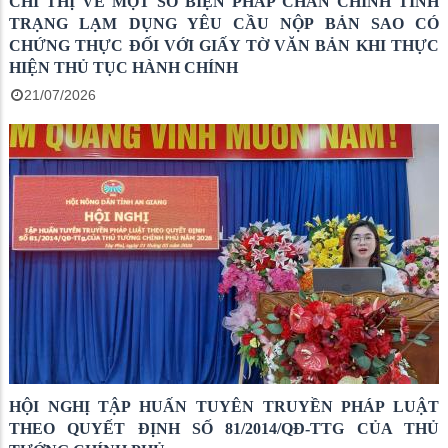
CHỈ THỊ VỀ MỘT SỐ BIỆN PHÁP CHẤN CHỈNH TÌNH
TRẠNG LẠM DỤNG YÊU CẦU NỘP BẢN SAO CÓ
CHỨNG THỰC ĐỐI VỚI GIẤY TỜ VĂN BẢN KHI THỰC
HIỆN THỦ TỤC HÀNH CHÍNH
21/07/2026
HỘI NGHỊ TẬP HUẤN TUYÊN TRUYỀN PHÁP LUẬT
THEO QUYẾT ĐỊNH SỐ 81/2014/QĐ-TTG CỦA THỦ