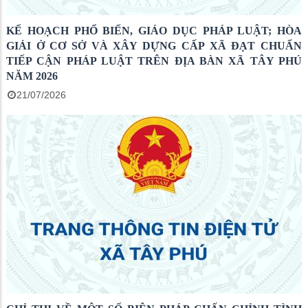
KẾ HOẠCH PHỔ BIẾN, GIÁO DỤC PHÁP LUẬT; HÒA
GIẢI Ở CƠ SỞ VÀ XÂY DỰNG CẤP XÃ ĐẠT CHUẨN
TIẾP CẬN PHÁP LUẬT TRÊN ĐỊA BÀN XÃ TÂY PHÚ
NĂM 2026
21/07/2026