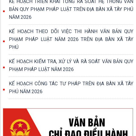
KẾ HOẠCH TRIỂN KHAI TỔNG RÀ SOÁT HỆ THỐNG VĂN
BẢN QUY PHẠM PHÁP LUẬT TRÊN ĐỊA BÀN XÃ TÂY PHÚ
NĂM 2026
KẾ HOẠCH THEO DÕI VIỆC THI HÀNH VĂN BẢN QUY
PHẠM PHÁP LUẬT NĂM 2026 TRÊN ĐỊA BÀN XÃ TÂY
PHÚ
KẾ HOẠCH KIỂM TRA, XỬ LÝ VÀ RÀ SOÁT VĂN BẢN QUY
PHẠM PHÁP LUẬT NĂM 2026
KẾ HOẠCH CÔNG TÁC TƯ PHÁP TRÊN ĐỊA BÀN XÃ TÂY
PHÚ NĂM 2026