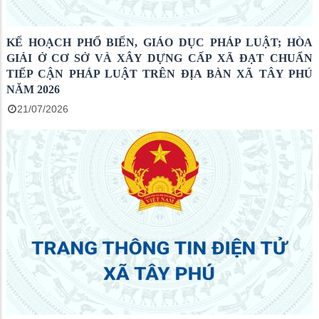
KẾ HOẠCH PHỔ BIẾN, GIÁO DỤC PHÁP LUẬT; HÒA
GIẢI Ở CƠ SỞ VÀ XÂY DỰNG CẤP XÃ ĐẠT CHUẨN
TIẾP CẬN PHÁP LUẬT TRÊN ĐỊA BÀN XÃ TÂY PHÚ
NĂM 2026
21/07/2026