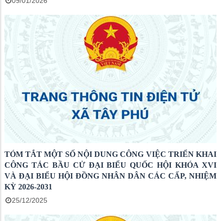
09/01/2026
TÓM TẮT MỘT SỐ NỘI DUNG CÔNG VIỆC TRIỂN KHAI
CÔNG TÁC BẦU CỬ ĐẠI BIỂU QUỐC HỘI KHÓA XVI
VÀ ĐẠI BIỂU HỘI ĐỒNG NHÂN DÂN CÁC CẤP, NHIỆM
KỲ 2026-2031
25/12/2025