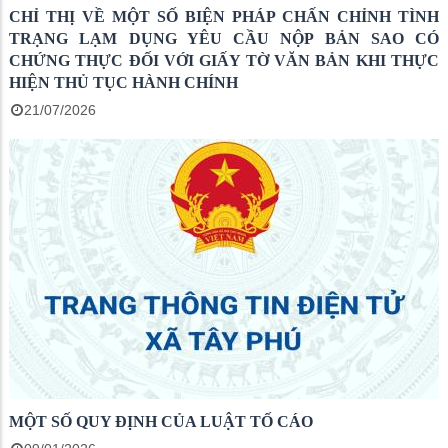
CHỈ THỊ VỀ MỘT SỐ BIỆN PHÁP CHẤN CHỈNH TÌNH
TRẠNG LẠM DỤNG YÊU CẦU NỘP BẢN SAO CÓ
CHỨNG THỰC ĐỐI VỚI GIẤY TỜ VĂN BẢN KHI THỰC
HIỆN THỦ TỤC HÀNH CHÍNH
21/07/2026
MỘT SỐ QUY ĐỊNH CỦA LUẬT TỐ CÁO