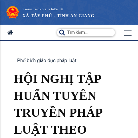
TRANG THÔNG TIN ĐIỆN TỬ
XÃ TÂY PHÚ - TỈNH AN GIANG
Phổ biến giáo dục pháp luật
HỘI NGHỊ TẬP
HUẤN TUYÊN
TRUYỀN PHÁP
LUẬT THEO