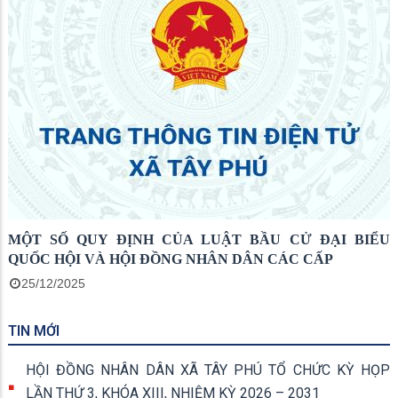
MỘT SỐ QUY ĐỊNH CỦA LUẬT BẦU CỬ ĐẠI BIỂU
QUỐC HỘI VÀ HỘI ĐỒNG NHÂN DÂN CÁC CẤP
25/12/2025
TIN MỚI
HỘI ĐỒNG NHÂN DÂN XÃ TÂY PHÚ TỔ CHỨC KỲ HỌP
LẦN THỨ 3, KHÓA XIII, NHIỆM KỲ 2026 – 2031