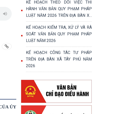
KẾ HOẠCH THEO DÕI VIỆC THI
HÀNH VĂN BẢN QUY PHẠM PHÁP
LUẬT NĂM 2026 TRÊN ĐỊA BÀN XÃ
TÂY PHÚ
KẾ HOẠCH KIỂM TRA, XỬ LÝ VÀ RÀ
SOÁT VĂN BẢN QUY PHẠM PHÁP
LUẬT NĂM 2026
KẾ HOẠCH CÔNG TÁC TƯ PHÁP
TRÊN ĐỊA BÀN XÃ TÂY PHÚ NĂM
2026
 CỦA ỦY