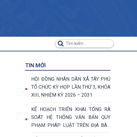
TIN MỚI
HỘI ĐỒNG NHÂN DÂN XÃ TÂY PHÚ
6
TỔ CHỨC KỲ HỌP LẦN THỨ 3, KHÓA
XIII, NHIỆM KỲ 2026 – 2031
KẾ HOẠCH TRIỂN KHAI TỔNG RÀ
SOÁT HỆ THỐNG VĂN BẢN QUY
PHẠM PHÁP LUẬT TRÊN ĐỊA BÀN
XÃ TÂY PHÚ NĂM 2026