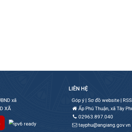
LIÊN HỆ
 UBND xã
Góp ý
|
Sơ đồ website
|
RSS
ND XÃ
Ấp Phú Thuận, xã Tây Phú
02963.897.040
tayphu@angiang.gov.vn