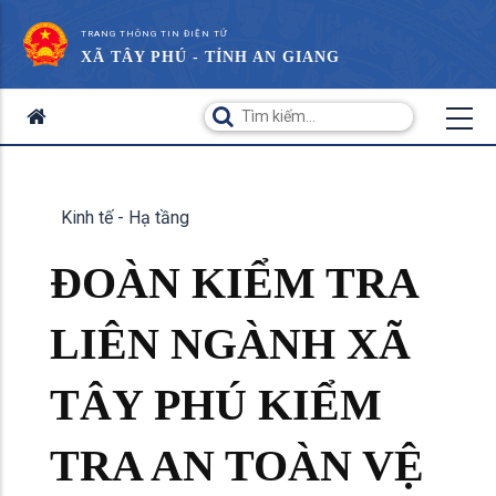
TRANG THÔNG TIN ĐIỆN TỬ
XÃ TÂY PHÚ - TỈNH AN GIANG
Kinh tế - Hạ tầng
ĐOÀN KIỂM TRA
LIÊN NGÀNH XÃ
TÂY PHÚ KIỂM
TRA AN TOÀN VỆ