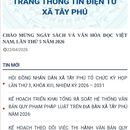
CHÀO MỪNG NGÀY SÁCH VÀ VĂN HÓA ĐỌC VIỆT
NAM, LẦN THỨ 5 NĂM 2026
22/04/2026
TIN MỚI
HỘI ĐỒNG NHÂN DÂN XÃ TÂY PHÚ TỔ CHỨC KỲ HỌP
LẦN THỨ 3, KHÓA XIII, NHIỆM KỲ 2026 – 2031
KẾ HOẠCH TRIỂN KHAI TỔNG RÀ SOÁT HỆ THỐNG VĂN
BẢN QUY PHẠM PHÁP LUẬT TRÊN ĐỊA BÀN XÃ TÂY PHÚ
NĂM 2026
KẾ HOẠCH THEO DÕI VIỆC THI HÀNH VĂN BẢN QUY