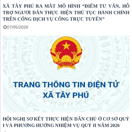
XÃ TÂY PHÚ RA MẮT MÔ HÌNH “ĐIỂM TƯ VẤN, HỖ
TRỢ NGƯỜI DÂN THỰC HIỆN THỦ TỤC HÀNH CHÍNH
TRÊN CỔNG DỊCH VỤ CÔNG TRỰC TUYẾN”
07/05/2026
HỘI NGHỊ SƠ KẾT THỰC HIỆN DÂN CHỦ Ở CƠ SỞ QUÝ
I VÀ PHƯƠNG HƯỚNG NHIỆM VỤ QUÝ II NĂM 2026