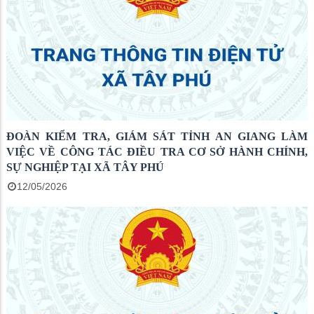
ĐOÀN KIỂM TRA, GIÁM SÁT TỈNH AN GIANG LÀM
VIỆC VỀ CÔNG TÁC ĐIỀU TRA CƠ SỞ HÀNH CHÍNH,
SỰ NGHIỆP TẠI XÃ TÂY PHÚ
12/05/2026