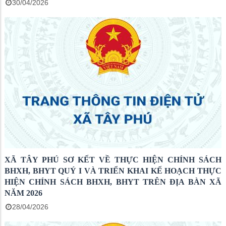
30/04/2026
XÃ TÂY PHÚ SƠ KẾT VỀ THỰC HIỆN CHÍNH SÁCH
BHXH, BHYT QUÝ I VÀ TRIỂN KHAI KẾ HOẠCH THỰC
HIỆN CHÍNH SÁCH BHXH, BHYT TRÊN ĐỊA BÀN XÃ
NĂM 2026
28/04/2026