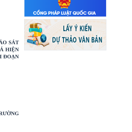
ẢO SÁT
Á HIỆN
I ĐOẠN
TRƯỜNG