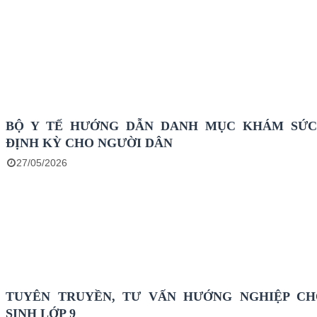
BỘ Y TẾ HƯỚNG DẪN DANH MỤC KHÁM SỨ
ĐỊNH KỲ CHO NGƯỜI DÂN
27/05/2026
TUYÊN TRUYỀN, TƯ VẤN HƯỚNG NGHIỆP C
SINH LỚP 9