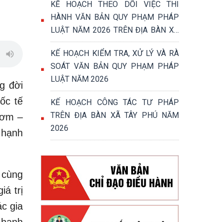
KẾ HOẠCH THEO DÕI VIỆC THI
HÀNH VĂN BẢN QUY PHẠM PHÁP
LUẬT NĂM 2026 TRÊN ĐỊA BÀN XÃ
TÂY PHÚ
KẾ HOẠCH KIỂM TRA, XỬ LÝ VÀ RÀ
SOÁT VĂN BẢN QUY PHẠM PHÁP
LUẬT NĂM 2026
g đời
ốc tế
KẾ HOẠCH CÔNG TÁC TƯ PHÁP
TRÊN ĐỊA BÀN XÃ TÂY PHÚ NĂM
hơm –
2026
 hạnh
 cùng
á trị
ác gia