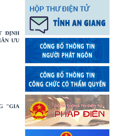
T ĐỊNH
HÂN ƯU
G "GIA