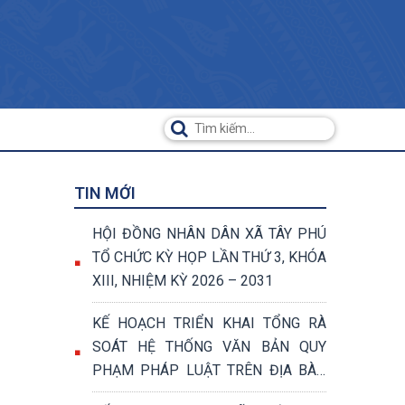
TIN MỚI
HỘI ĐỒNG NHÂN DÂN XÃ TÂY PHÚ
C
TỔ CHỨC KỲ HỌP LẦN THỨ 3, KHÓA
XIII, NHIỆM KỲ 2026 – 2031
KẾ HOẠCH TRIỂN KHAI TỔNG RÀ
SOÁT HỆ THỐNG VĂN BẢN QUY
PHẠM PHÁP LUẬT TRÊN ĐỊA BÀN
XÃ TÂY PHÚ NĂM 2026