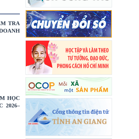
ỂM TRA
 DOANH
ĂM HỌC
 2026–