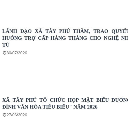
LÃNH ĐẠO XÃ TÂY PHÚ THĂM, TRAO QUYẾ
HƯỞNG TRỢ CẤP HÀNG THÁNG CHO NGHỆ N
TÚ
30/07/2026
XÃ TÂY PHÚ TỔ CHỨC HỌP MẶT BIỂU DƯƠN
ĐÌNH VĂN HÓA TIÊU BIỂU" NĂM 2026
27/06/2026