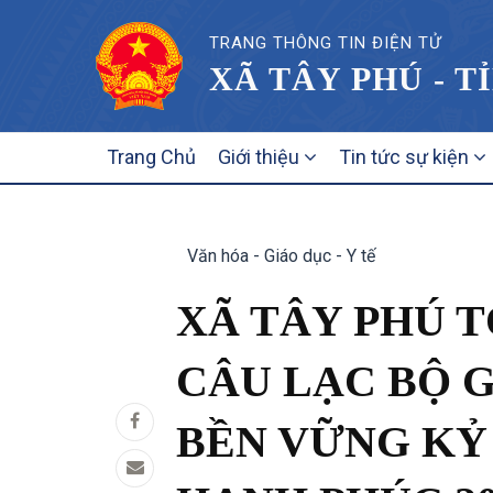
TRANG THÔNG TIN ĐIỆN TỬ
XÃ TÂY PHÚ - T
MAIN
Trang Chủ
Giới thiệu
Tin tức sự kiện
NAVIGATION
Văn hóa - Giáo dục - Y tế
XÃ TÂY PHÚ 
CÂU LẠC BỘ G
BỀN VỮNG KỶ