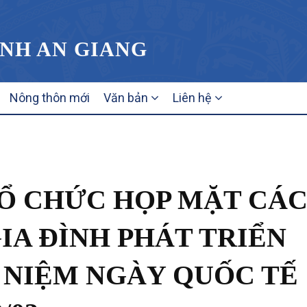
ỈNH AN GIANG
Nông thôn mới
Văn bản
Liên hệ
TỔ CHỨC HỌP MẶT CÁ
IA ĐÌNH PHÁT TRIỂN
 NIỆM NGÀY QUỐC TẾ