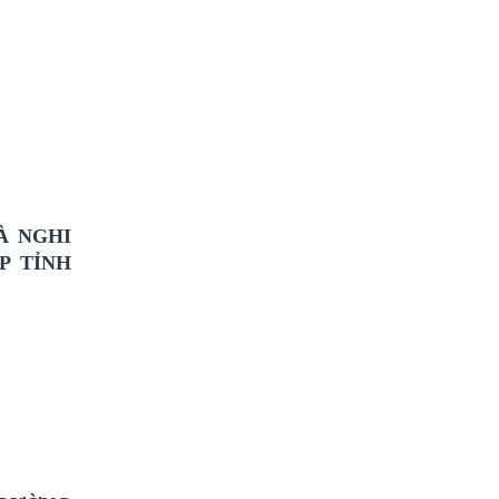
À NGHI
P TỈNH