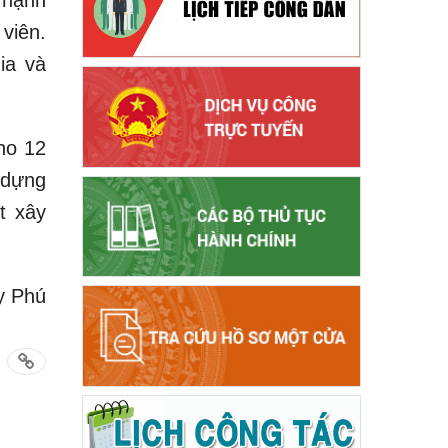
 hạnh
 viên.
ia và
ho 12
 dựng
t xây
y Phú