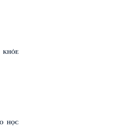
C KHỎE
HO HỌC