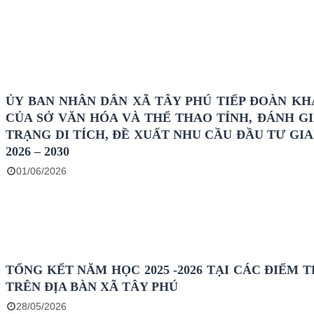
ỦY BAN NHÂN DÂN XÃ TÂY PHÚ TIẾP ĐOÀN KH
CỦA SỞ VĂN HÓA VÀ THỂ THAO TỈNH, ĐÁNH GI
TRẠNG DI TÍCH, ĐỀ XUẤT NHU CẦU ĐẦU TƯ GIA
2026 – 2030
01/06/2026
TỔNG KẾT NĂM HỌC 2025 -2026 TẠI CÁC ĐIỂM 
TRÊN ĐỊA BÀN XÃ TÂY PHÚ
28/05/2026