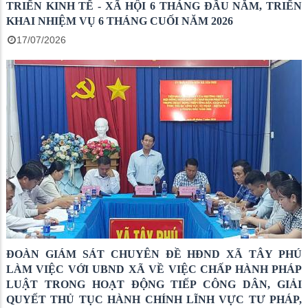
TRIỂN KINH TẾ - XÃ HỘI 6 THÁNG ĐẦU NĂM, TRIỂN
KHAI NHIỆM VỤ 6 THÁNG CUỐI NĂM 2026
17/07/2026
ĐOÀN GIÁM SÁT CHUYÊN ĐỀ HĐND XÃ TÂY PHÚ
LÀM VIỆC VỚI UBND XÃ VỀ VIỆC CHẤP HÀNH PHÁP
LUẬT TRONG HOẠT ĐỘNG TIẾP CÔNG DÂN, GIẢI
QUYẾT THỦ TỤC HÀNH CHÍNH LĨNH VỰC TƯ PHÁP,