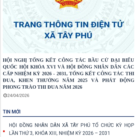
HỘI NGHỊ TỔNG KẾT CÔNG TÁC BẦU CỬ ĐẠI BIỂU
QUỐC HỘI KHÓA XVI VÀ HỘI ĐỒNG NHÂN DÂN CÁC
CẤP NHIỆM KỲ 2026 - 2031, TỔNG KẾT CÔNG TÁC THI
ĐUA, KHEN THƯỞNG NĂM 2025 VÀ PHÁT ĐỘNG
PHONG TRÀO THI ĐUA NĂM 2026
24/04/2026
TIN MỚI
HỘI ĐỒNG NHÂN DÂN XÃ TÂY PHÚ TỔ CHỨC KỲ HỌP
LẦN THỨ 3, KHÓA XIII, NHIỆM KỲ 2026 – 2031