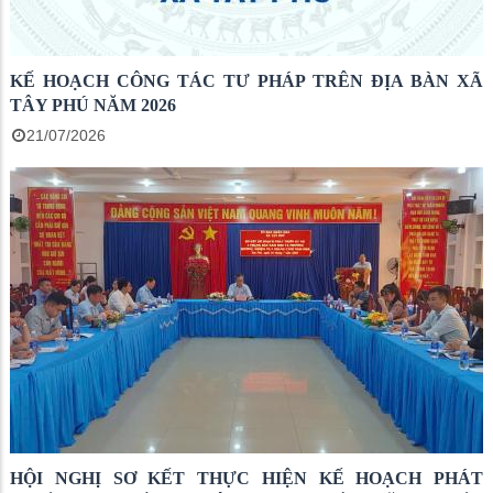
KẾ HOẠCH CÔNG TÁC TƯ PHÁP TRÊN ĐỊA BÀN XÃ
TÂY PHÚ NĂM 2026
21/07/2026
HỘI NGHỊ SƠ KẾT THỰC HIỆN KẾ HOẠCH PHÁT