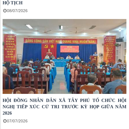
HỘ TỊCH
08/07/2026
HỘI ĐỒNG NHÂN DÂN XÃ TÂY PHÚ TỔ CHỨC HỘI
NGHỊ TIẾP XÚC CỬ TRI TRƯỚC KỲ HỌP GIỮA NĂM
2026
07/07/2026