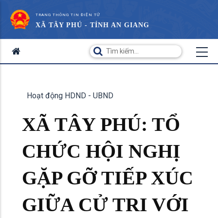
TRANG THÔNG TIN ĐIỆN TỬ
XÃ TÂY PHÚ - TỈNH AN GIANG
Hoạt động HDND - UBND
XÃ TÂY PHÚ: TỔ
CHỨC HỘI NGHỊ
GẶP GỠ TIẾP XÚC
GIỮA CỬ TRI VỚI