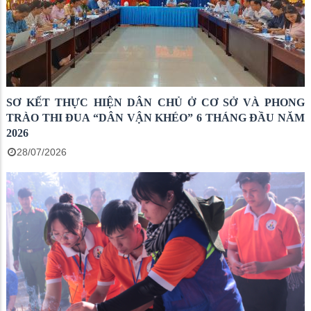
SƠ KẾT THỰC HIỆN DÂN CHỦ Ở CƠ SỞ VÀ PHONG
TRÀO THI ĐUA “DÂN VẬN KHÉO” 6 THÁNG ĐẦU NĂM
2026
28/07/2026