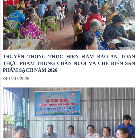
TRUYỀN THÔNG THỰC HIỆN ĐẢM BẢO AN TOÀN
THỰC PHẨM TRONG CHĂN NUÔI VÀ CHẾ BIẾN SẢN
PHẨM SẠCH NĂM 2026
07/07/2026