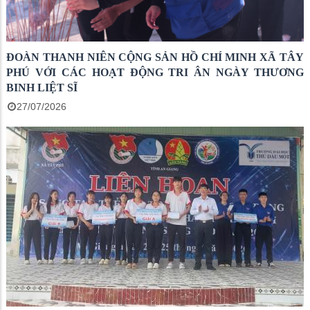
ĐOÀN THANH NIÊN CỘNG SẢN HỒ CHÍ MINH XÃ TÂY
PHÚ VỚI CÁC HOẠT ĐỘNG TRI ÂN NGÀY THƯƠNG
BINH LIỆT SĨ
27/07/2026