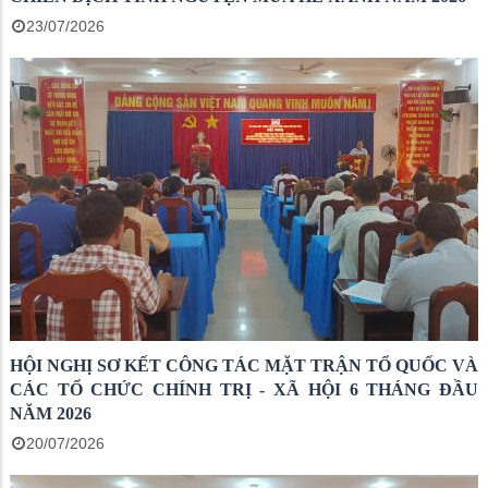
23/07/2026
HỘI NGHỊ SƠ KẾT CÔNG TÁC MẶT TRẬN TỔ QUỐC VÀ
CÁC TỔ CHỨC CHÍNH TRỊ - XÃ HỘI 6 THÁNG ĐẦU
NĂM 2026
20/07/2026