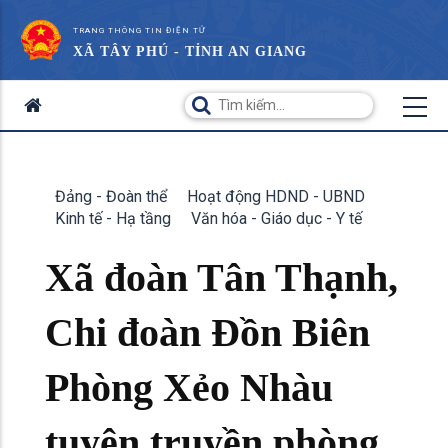
TRANG THÔNG TIN ĐIỆN TỬ
XÃ TÂY PHÚ - TỈNH AN GIANG
Đảng - Đoàn thể
Hoạt động HDND - UBND
Kinh tế - Hạ tầng
Văn hóa - Giáo dục - Y tế
Xã đoàn Tân Thạnh,
Chi đoàn Đồn Biên
Phòng Xẻo Nhàu
tuyên truyền phòng