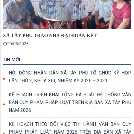
XÃ TÂY PHÚ TRAO NHÀ ĐẠI ĐOÀN KẾT
29/06/2026
TIN MỚI
HỘI ĐỒNG NHÂN DÂN XÃ TÂY PHÚ TỔ CHỨC KỲ HỌP
LẦN THỨ 3, KHÓA XIII, NHIỆM KỲ 2026 – 2031
KẾ HOẠCH TRIỂN KHAI TỔNG RÀ SOÁT HỆ THỐNG VĂN
BẢN QUY PHẠM PHÁP LUẬT TRÊN ĐỊA BÀN XÃ TÂY PHÚ
NĂM 2026
KẾ HOẠCH THEO DÕI VIỆC THI HÀNH VĂN BẢN QUY
PHẠM PHÁP LUẬT NĂM 2026 TRÊN ĐỊA BÀN XÃ TÂY