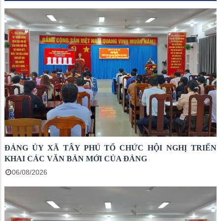
ĐẢNG ỦY XÃ TÂY PHÚ TỔ CHỨC HỘI NGHỊ TRIỂN
KHAI CÁC VĂN BẢN MỚI CỦA ĐẢNG
06/08/2026