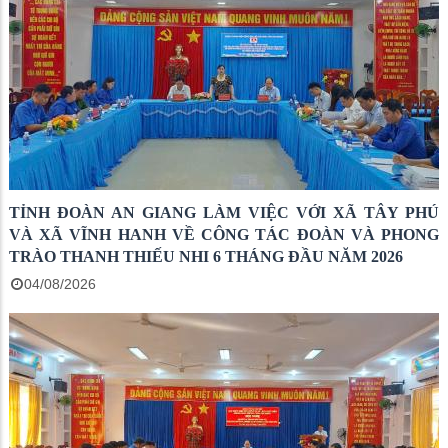
TỈNH ĐOÀN AN GIANG LÀM VIỆC VỚI XÃ TÂY PHÚ
VÀ XÃ VĨNH HANH VỀ CÔNG TÁC ĐOÀN VÀ PHONG
TRÀO THANH THIẾU NHI 6 THÁNG ĐẦU NĂM 2026
04/08/2026