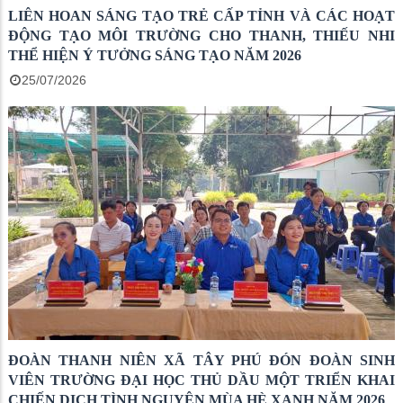
LIÊN HOAN SÁNG TẠO TRẺ CẤP TỈNH VÀ CÁC HOẠT
ĐỘNG TẠO MÔI TRƯỜNG CHO THANH, THIẾU NHI
THỂ HIỆN Ý TƯỞNG SÁNG TẠO NĂM 2026
25/07/2026
ĐOÀN THANH NIÊN XÃ TÂY PHÚ ĐÓN ĐOÀN SINH
VIÊN TRƯỜNG ĐẠI HỌC THỦ DẦU MỘT TRIỂN KHAI
CHIẾN DỊCH TÌNH NGUYỆN MÙA HÈ XANH NĂM 2026