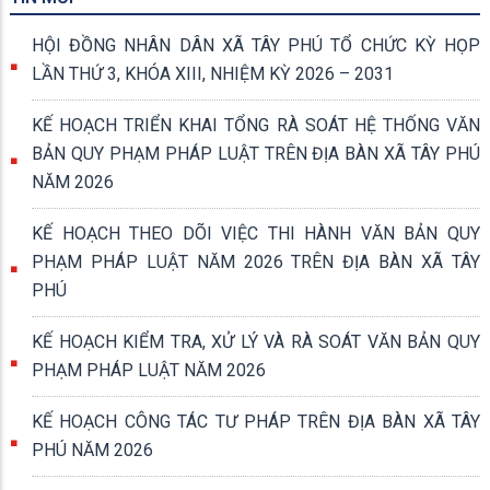
HỘI ĐỒNG NHÂN DÂN XÃ TÂY PHÚ TỔ CHỨC KỲ HỌP
LẦN THỨ 3, KHÓA XIII, NHIỆM KỲ 2026 – 2031
KẾ HOẠCH TRIỂN KHAI TỔNG RÀ SOÁT HỆ THỐNG VĂN
BẢN QUY PHẠM PHÁP LUẬT TRÊN ĐỊA BÀN XÃ TÂY PHÚ
NĂM 2026
KẾ HOẠCH THEO DÕI VIỆC THI HÀNH VĂN BẢN QUY
PHẠM PHÁP LUẬT NĂM 2026 TRÊN ĐỊA BÀN XÃ TÂY
PHÚ
KẾ HOẠCH KIỂM TRA, XỬ LÝ VÀ RÀ SOÁT VĂN BẢN QUY
PHẠM PHÁP LUẬT NĂM 2026
KẾ HOẠCH CÔNG TÁC TƯ PHÁP TRÊN ĐỊA BÀN XÃ TÂY
PHÚ NĂM 2026