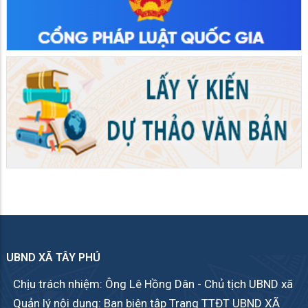
UBND XÃ TÂY PHÚ
Chịu trách nhiệm: Ông Lê Hồng Dân - Chủ tịch UBND xã
Quản lý nội dung: Ban biên tập Trang TTĐT UBND XÃ