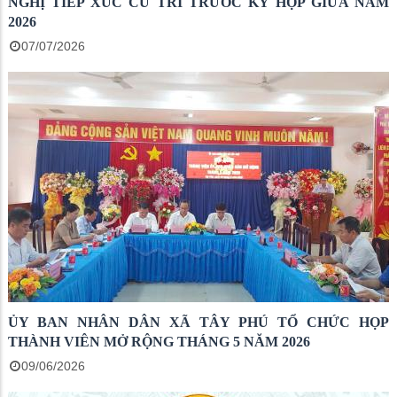
NGHỊ TIẾP XÚC CỬ TRI TRƯỚC KỲ HỌP GIỮA NĂM
2026
07/07/2026
ỦY BAN NHÂN DÂN XÃ TÂY PHÚ TỔ CHỨC HỌP
THÀNH VIÊN MỞ RỘNG THÁNG 5 NĂM 2026
09/06/2026