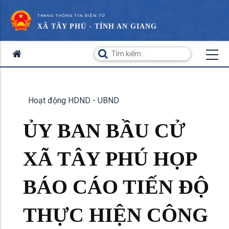
TRANG THÔNG TIN ĐIỆN TỬ
XÃ TÂY PHÚ - TỈNH AN GIANG
Hoạt động HDND - UBND
ỦY BAN BẦU CỬ
XÃ TÂY PHÚ HỌP
BÁO CÁO TIẾN ĐỘ
THỰC HIỆN CÔNG