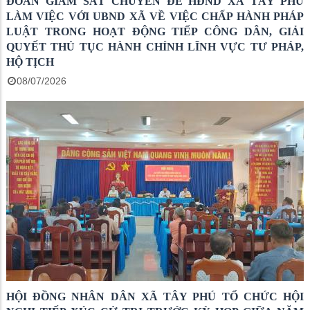
ĐOÀN GIÁM SÁT CHUYÊN ĐỀ HĐND XÃ TÂY PHÚ
LÀM VIỆC VỚI UBND XÃ VỀ VIỆC CHẤP HÀNH PHÁP
LUẬT TRONG HOẠT ĐỘNG TIẾP CÔNG DÂN, GIẢI
QUYẾT THỦ TỤC HÀNH CHÍNH LĨNH VỰC TƯ PHÁP,
HỘ TỊCH
08/07/2026
HỘI ĐỒNG NHÂN DÂN XÃ TÂY PHÚ TỔ CHỨC HỘI