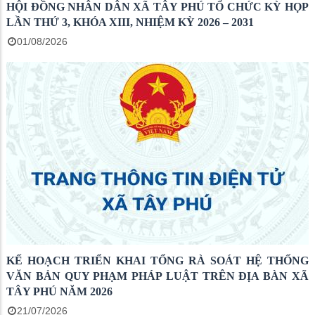
HỘI ĐỒNG NHÂN DÂN XÃ TÂY PHÚ TỔ CHỨC KỲ HỌP
LẦN THỨ 3, KHÓA XIII, NHIỆM KỲ 2026 – 2031
01/08/2026
KẾ HOẠCH TRIỂN KHAI TỔNG RÀ SOÁT HỆ THỐNG
VĂN BẢN QUY PHẠM PHÁP LUẬT TRÊN ĐỊA BÀN XÃ
TÂY PHÚ NĂM 2026
21/07/2026