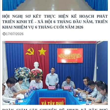
HỘI NGHỊ SƠ KẾT THỰC HIỆN KẾ HOẠCH PHÁT
TRIỂN KINH TẾ - XÃ HỘI 6 THÁNG ĐẦU NĂM, TRIỂN
KHAI NHIỆM VỤ 6 THÁNG CUỐI NĂM 2026
17/07/2026