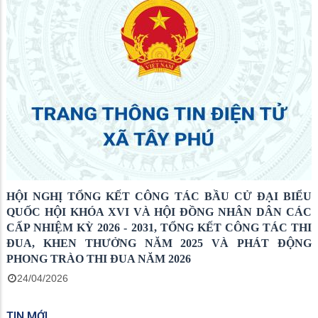
HỘI NGHỊ TỔNG KẾT CÔNG TÁC BẦU CỬ ĐẠI BIỂU
QUỐC HỘI KHÓA XVI VÀ HỘI ĐỒNG NHÂN DÂN CÁC
CẤP NHIỆM KỲ 2026 - 2031, TỔNG KẾT CÔNG TÁC THI
ĐUA, KHEN THƯỞNG NĂM 2025 VÀ PHÁT ĐỘNG
PHONG TRÀO THI ĐUA NĂM 2026
24/04/2026
TIN MỚI