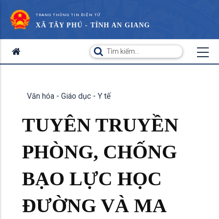
TRANG THÔNG TIN ĐIỆN TỬ
XÃ TÂY PHÚ - TỈNH AN GIANG
Văn hóa - Giáo dục - Y tế
TUYÊN TRUYỀN
PHÒNG, CHỐNG
BẠO LỰC HỌC
ĐƯỜNG VÀ MA