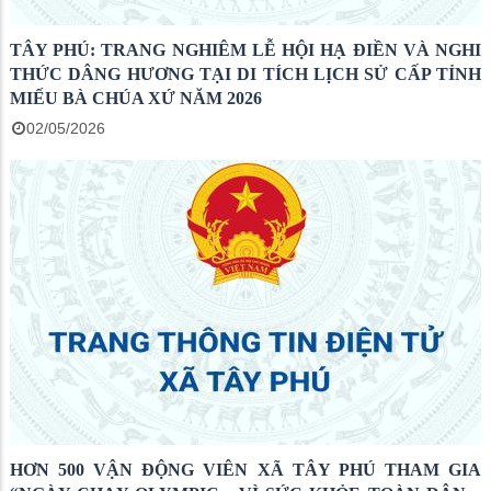
TÂY PHÚ: TRANG NGHIÊM LỄ HỘI HẠ ĐIỀN VÀ NGHI
THỨC DÂNG HƯƠNG TẠI DI TÍCH LỊCH SỬ CẤP TỈNH
MIẾU BÀ CHÚA XỨ NĂM 2026
02/05/2026
HƠN 500 VẬN ĐỘNG VIÊN XÃ TÂY PHÚ THAM GIA