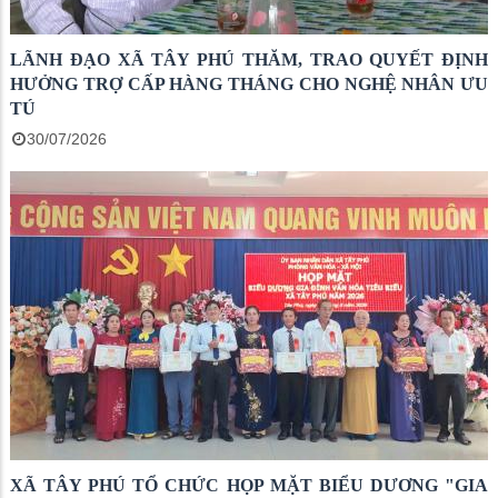
LÃNH ĐẠO XÃ TÂY PHÚ THĂM, TRAO QUYẾT ĐỊNH
HƯỞNG TRỢ CẤP HÀNG THÁNG CHO NGHỆ NHÂN ƯU
TÚ
30/07/2026
XÃ TÂY PHÚ TỔ CHỨC HỌP MẶT BIỂU DƯƠNG "GIA