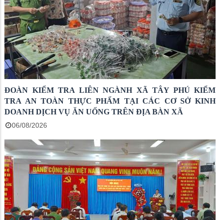
ĐOÀN KIỂM TRA LIÊN NGÀNH XÃ TÂY PHÚ KIỂM
TRA AN TOÀN THỰC PHẨM TẠI CÁC CƠ SỞ KINH
DOANH DỊCH VỤ ĂN UỐNG TRÊN ĐỊA BÀN XÃ
06/08/2026