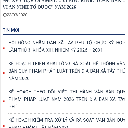
“NGÀY CHẠY OLYMPIC - VÌ SỨC KHỎE TOÀN DÂN –
VÌ AN NINH TỔ QUỐC” NĂM 2026
23/03/2026
TIN MỚI
HỘI ĐỒNG NHÂN DÂN XÃ TÂY PHÚ TỔ CHỨC KỲ HỌP
LẦN THỨ 3, KHÓA XIII, NHIỆM KỲ 2026 – 2031
KẾ HOẠCH TRIỂN KHAI TỔNG RÀ SOÁT HỆ THỐNG VĂN
BẢN QUY PHẠM PHÁP LUẬT TRÊN ĐỊA BÀN XÃ TÂY PHÚ
NĂM 2026
KẾ HOẠCH THEO DÕI VIỆC THI HÀNH VĂN BẢN QUY
PHẠM PHÁP LUẬT NĂM 2026 TRÊN ĐỊA BÀN XÃ TÂY
PHÚ
KẾ HOẠCH KIỂM TRA, XỬ LÝ VÀ RÀ SOÁT VĂN BẢN QUY
PHẠM PHÁP LUẬT NĂM 2026