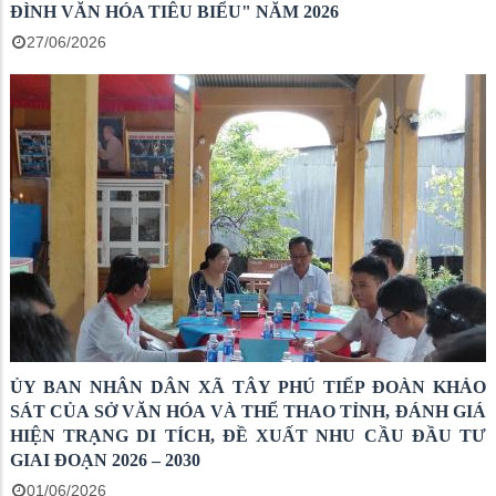
ĐÌNH VĂN HÓA TIÊU BIỂU" NĂM 2026
27/06/2026
ỦY BAN NHÂN DÂN XÃ TÂY PHÚ TIẾP ĐOÀN KHẢO
SÁT CỦA SỞ VĂN HÓA VÀ THỂ THAO TỈNH, ĐÁNH GIÁ
HIỆN TRẠNG DI TÍCH, ĐỀ XUẤT NHU CẦU ĐẦU TƯ
GIAI ĐOẠN 2026 – 2030
01/06/2026