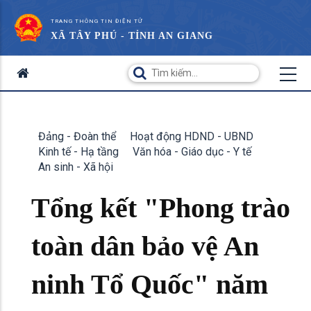
TRANG THÔNG TIN ĐIỆN TỬ
XÃ TÂY PHÚ - TỈNH AN GIANG
Đảng - Đoàn thể
Hoạt động HDND - UBND
Kinh tế - Hạ tầng
Văn hóa - Giáo dục - Y tế
An sinh - Xã hội
Tổng kết "Phong trào
toàn dân bảo vệ An
ninh Tổ Quốc" năm