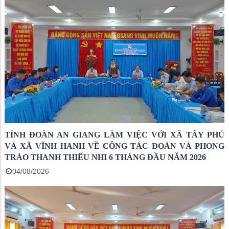
TỈNH ĐOÀN AN GIANG LÀM VIỆC VỚI XÃ TÂY PHÚ
VÀ XÃ VĨNH HANH VỀ CÔNG TÁC ĐOÀN VÀ PHONG
TRÀO THANH THIẾU NHI 6 THÁNG ĐẦU NĂM 2026
04/08/2026