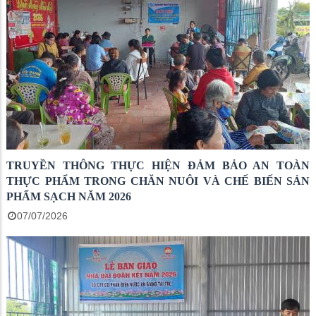
TRUYỀN THÔNG THỰC HIỆN ĐẢM BẢO AN TOÀN
THỰC PHẨM TRONG CHĂN NUÔI VÀ CHẾ BIẾN SẢN
PHẨM SẠCH NĂM 2026
07/07/2026