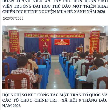
ĐOÀN THANH NIÊN XÃ TÂY PHÚ ĐÓN ĐOÀN SINH
VIÊN TRƯỜNG ĐẠI HỌC THỦ DẦU MỘT TRIỂN KHAI
CHIẾN DỊCH TÌNH NGUYỆN MÙA HÈ XANH NĂM 2026
23/07/2026
HỘI NGHỊ SƠ KẾT CÔNG TÁC MẶT TRẬN TỔ QUỐC VÀ
CÁC TỔ CHỨC CHÍNH TRỊ - XÃ HỘI 6 THÁNG ĐẦU
NĂM 2026