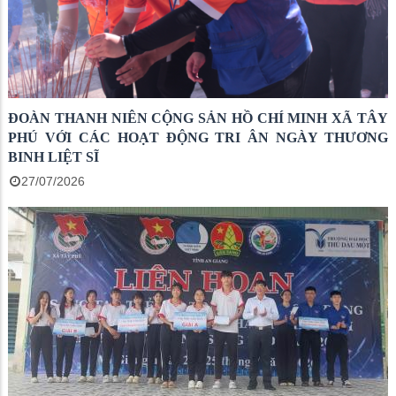
ĐOÀN THANH NIÊN CỘNG SẢN HỒ CHÍ MINH XÃ TÂY
PHÚ VỚI CÁC HOẠT ĐỘNG TRI ÂN NGÀY THƯƠNG
BINH LIỆT SĨ
27/07/2026