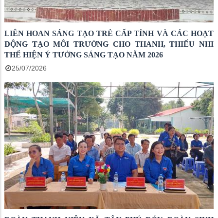
LIÊN HOAN SÁNG TẠO TRẺ CẤP TỈNH VÀ CÁC HOẠT
ĐỘNG TẠO MÔI TRƯỜNG CHO THANH, THIẾU NHI
THỂ HIỆN Ý TƯỞNG SÁNG TẠO NĂM 2026
25/07/2026