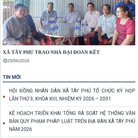
XÃ TÂY PHÚ TRAO NHÀ ĐẠI ĐOÀN KẾT
29/06/2026
TIN MỚI
HỘI ĐỒNG NHÂN DÂN XÃ TÂY PHÚ TỔ CHỨC KỲ HỌP
LẦN THỨ 3, KHÓA XIII, NHIỆM KỲ 2026 – 2031
KẾ HOẠCH TRIỂN KHAI TỔNG RÀ SOÁT HỆ THỐNG VĂN
BẢN QUY PHẠM PHÁP LUẬT TRÊN ĐỊA BÀN XÃ TÂY PHÚ
NĂM 2026