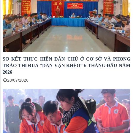
SƠ KẾT THỰC HIỆN DÂN CHỦ Ở CƠ SỞ VÀ PHONG
TRÀO THI ĐUA “DÂN VẬN KHÉO” 6 THÁNG ĐẦU NĂM
2026
28/07/2026