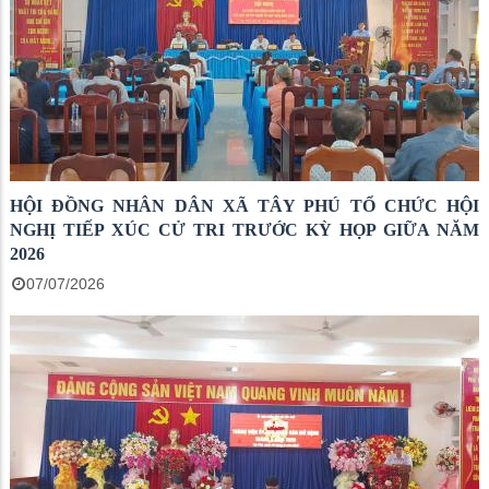
HỘI ĐỒNG NHÂN DÂN XÃ TÂY PHÚ TỔ CHỨC HỘI
NGHỊ TIẾP XÚC CỬ TRI TRƯỚC KỲ HỌP GIỮA NĂM
2026
07/07/2026