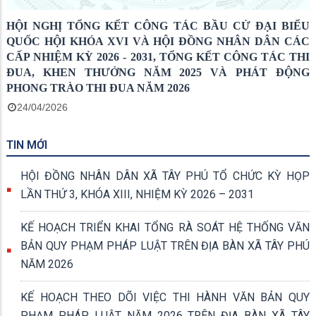
HỘI NGHỊ TỔNG KẾT CÔNG TÁC BẦU CỬ ĐẠI BIỂU
QUỐC HỘI KHÓA XVI VÀ HỘI ĐỒNG NHÂN DÂN CÁC
CẤP NHIỆM KỲ 2026 - 2031, TỔNG KẾT CÔNG TÁC THI
ĐUA, KHEN THƯỞNG NĂM 2025 VÀ PHÁT ĐỘNG
PHONG TRÀO THI ĐUA NĂM 2026
24/04/2026
TIN MỚI
HỘI ĐỒNG NHÂN DÂN XÃ TÂY PHÚ TỔ CHỨC KỲ HỌP
LẦN THỨ 3, KHÓA XIII, NHIỆM KỲ 2026 – 2031
KẾ HOẠCH TRIỂN KHAI TỔNG RÀ SOÁT HỆ THỐNG VĂN
BẢN QUY PHẠM PHÁP LUẬT TRÊN ĐỊA BÀN XÃ TÂY PHÚ
NĂM 2026
KẾ HOẠCH THEO DÕI VIỆC THI HÀNH VĂN BẢN QUY
PHẠM PHÁP LUẬT NĂM 2026 TRÊN ĐỊA BÀN XÃ TÂY