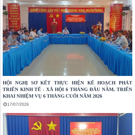
HỘI NGHỊ SƠ KẾT THỰC HIỆN KẾ HOẠCH PHÁT
TRIỂN KINH TẾ - XÃ HỘI 6 THÁNG ĐẦU NĂM, TRIỂN
KHAI NHIỆM VỤ 6 THÁNG CUỐI NĂM 2026
17/07/2026