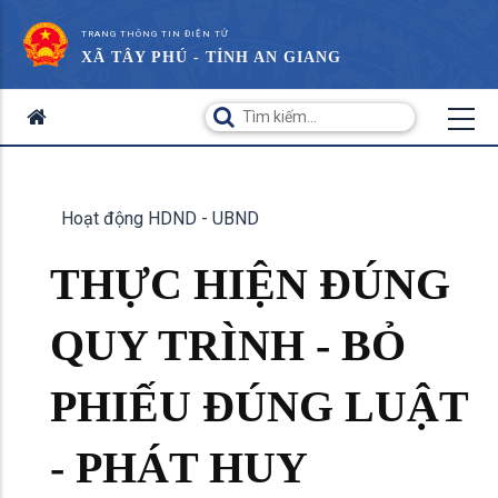
TRANG THÔNG TIN ĐIỆN TỬ
XÃ TÂY PHÚ - TỈNH AN GIANG
Hoạt động HDND - UBND
THỰC HIỆN ĐÚNG
QUY TRÌNH - BỎ
PHIẾU ĐÚNG LUẬT
- PHÁT HUY