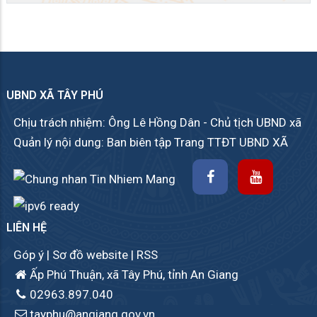
UBND XÃ TÂY PHÚ
Chịu trách nhiệm: Ông Lê Hồng Dân - Chủ tịch UBND xã
Quản lý nội dung: Ban biên tập Trang TTĐT UBND XÃ
LIÊN HỆ
Góp ý
|
Sơ đồ website
|
RSS
Ấp Phú Thuận, xã Tây Phú, tỉnh An Giang
02963.897.040
tayphu@angiang.gov.vn