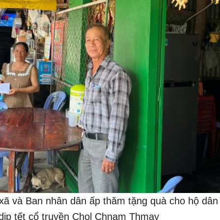
và Ban nhân dân ấp thăm tặng quà cho hộ dân 
ịp tết cổ truyền Chol Chnam Thmay