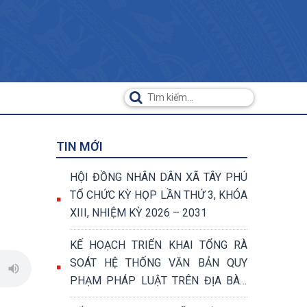
TIN MỚI
HỘI ĐỒNG NHÂN DÂN XÃ TÂY PHÚ
TỔ CHỨC KỲ HỌP LẦN THỨ 3, KHÓA
XIII, NHIỆM KỲ 2026 – 2031
KẾ HOẠCH TRIỂN KHAI TỔNG RÀ
SOÁT HỆ THỐNG VĂN BẢN QUY
PHẠM PHÁP LUẬT TRÊN ĐỊA BÀN
XÃ TÂY PHÚ NĂM 2026