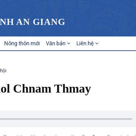
ỈNH AN GIANG
Nông thôn mới
Văn bản
Liên hệ
 hội
Chol Chnam Thmay