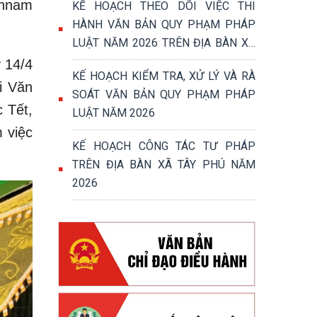
Chnam
KẾ HOẠCH THEO DÕI VIỆC THI
HÀNH VĂN BẢN QUY PHẠM PHÁP
LUẬT NĂM 2026 TRÊN ĐỊA BÀN XÃ
TÂY PHÚ
 14/4
KẾ HOẠCH KIỂM TRA, XỬ LÝ VÀ RÀ
i Văn
SOÁT VĂN BẢN QUY PHẠM PHÁP
 Tết,
LUẬT NĂM 2026
 việc
KẾ HOẠCH CÔNG TÁC TƯ PHÁP
TRÊN ĐỊA BÀN XÃ TÂY PHÚ NĂM
2026