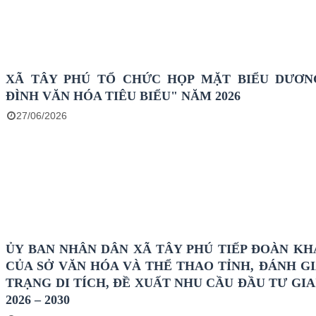
XÃ TÂY PHÚ TỔ CHỨC HỌP MẶT BIỂU DƯƠN
ĐÌNH VĂN HÓA TIÊU BIỂU" NĂM 2026
27/06/2026
ỦY BAN NHÂN DÂN XÃ TÂY PHÚ TIẾP ĐOÀN KH
CỦA SỞ VĂN HÓA VÀ THỂ THAO TỈNH, ĐÁNH GI
TRẠNG DI TÍCH, ĐỀ XUẤT NHU CẦU ĐẦU TƯ GIA
2026 – 2030