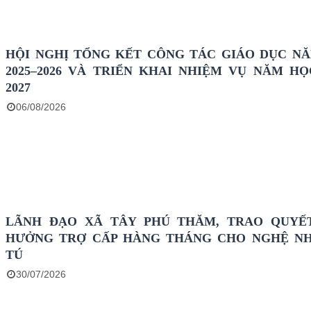
HỘI NGHỊ TỔNG KẾT CÔNG TÁC GIÁO DỤC N
2025–2026 VÀ TRIỂN KHAI NHIỆM VỤ NĂM HỌC
2027
06/08/2026
LÃNH ĐẠO XÃ TÂY PHÚ THĂM, TRAO QUYẾ
HƯỞNG TRỢ CẤP HÀNG THÁNG CHO NGHỆ N
TÚ
30/07/2026