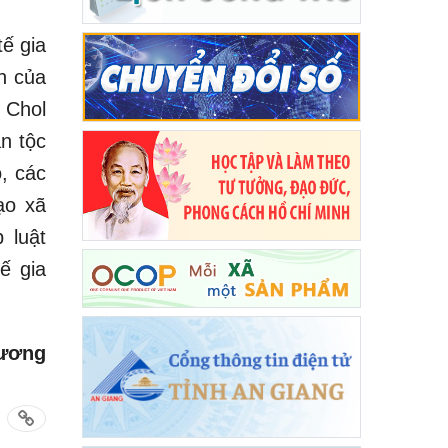
tế gia
h của
 Chol
n tộc
, các
ạo xã
 luật
ế gia
ương