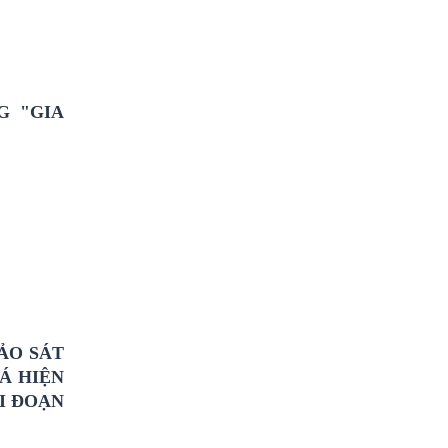
G "GIA
ẢO SÁT
Á HIỆN
I ĐOẠN