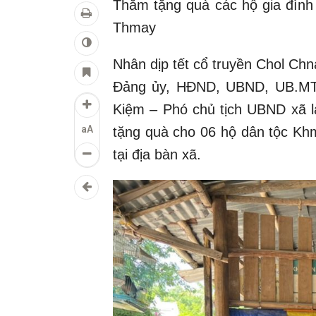
Thăm tặng quà các hộ gia đình
Thmay
Nhân dịp tết cổ truyền Chol C
Đảng ủy, HĐND, UBND, UB.MT
Kiệm – Phó chủ tịch UBND xã l
aA
tặng quà cho 06 hộ dân tộc Kh
tại địa bàn xã.