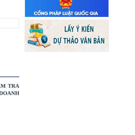
ỂM TRA
 DOANH