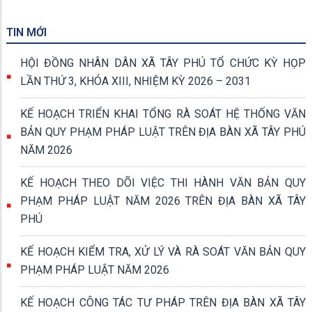
TIN MỚI
HỘI ĐỒNG NHÂN DÂN XÃ TÂY PHÚ TỔ CHỨC KỲ HỌP
LẦN THỨ 3, KHÓA XIII, NHIỆM KỲ 2026 – 2031
KẾ HOẠCH TRIỂN KHAI TỔNG RÀ SOÁT HỆ THỐNG VĂN
BẢN QUY PHẠM PHÁP LUẬT TRÊN ĐỊA BÀN XÃ TÂY PHÚ
NĂM 2026
KẾ HOẠCH THEO DÕI VIỆC THI HÀNH VĂN BẢN QUY
PHẠM PHÁP LUẬT NĂM 2026 TRÊN ĐỊA BÀN XÃ TÂY
PHÚ
KẾ HOẠCH KIỂM TRA, XỬ LÝ VÀ RÀ SOÁT VĂN BẢN QUY
PHẠM PHÁP LUẬT NĂM 2026
KẾ HOẠCH CÔNG TÁC TƯ PHÁP TRÊN ĐỊA BÀN XÃ TÂY