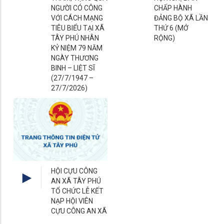
NGƯỜI CÓ CÔNG
CHẤP HÀNH
VỚI CÁCH MẠNG
ĐẢNG BỘ XÃ LẦN
TIÊU BIỂU TẠI XÃ
THỨ 6 (MỞ
TÂY PHÚ NHÂN
RỘNG)
KỶ NIỆM 79 NĂM
NGÀY THƯƠNG
BINH – LIỆT SĨ
(27/7/1947 –
27/7/2026)
HỘI CỰU CÔNG
AN XÃ TÂY PHÚ
TỔ CHỨC LỄ KẾT
NẠP HỘI VIÊN
CỰU CÔNG AN XÃ