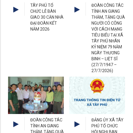
TÂY PHÚ TỔ
ĐOÀN CÔNG TÁC
CHỨC LỄ BÀN
TỈNH AN GIANG
GIAO 30 CĂN NHÀ
THĂM, TẶNG QUÀ
ĐẠI ĐOÀN KẾT
NGƯỜI CÓ CÔNG
NĂM 2026
VỚI CÁCH MẠNG
TIÊU BIỂU TẠI XÃ
TÂY PHÚ NHÂN
KỶ NIỆM 79 NĂM
NGÀY THƯƠNG
BINH – LIỆT SĨ
(27/7/1947 –
27/7/2026)
ĐOÀN CÔNG TÁC
ĐẢNG ỦY XÃ TÂY
TỈNH AN GIANG
PHÚ TỔ CHỨC
THĂM, TẶNG QUÀ
HỘI NGHỊ BAN