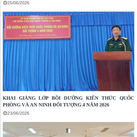
25/06/2026
KHAI GIẢNG LỚP BỒI DƯỠNG KIẾN THỨC QUỐC
PHÒNG VÀ AN NINH ĐỐI TƯỢNG 4 NĂM 2026
23/06/2026