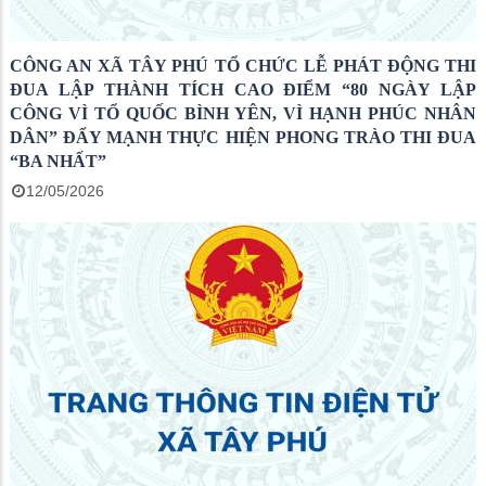
CÔNG AN XÃ TÂY PHÚ TỔ CHỨC LỄ PHÁT ĐỘNG THI
ĐUA LẬP THÀNH TÍCH CAO ĐIỂM “80 NGÀY LẬP
CÔNG VÌ TỔ QUỐC BÌNH YÊN, VÌ HẠNH PHÚC NHÂN
DÂN” ĐẨY MẠNH THỰC HIỆN PHONG TRÀO THI ĐUA
“BA NHẤT”
12/05/2026