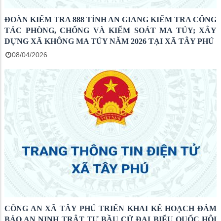
ĐOÀN KIỂM TRA 888 TỈNH AN GIANG KIỂM TRA CÔNG
TÁC PHÒNG, CHỐNG VÀ KIỂM SOÁT MA TÚY; XÂY
DỰNG XÃ KHÔNG MA TÚY NĂM 2026 TẠI XÃ TÂY PHÚ
08/04/2026
CÔNG AN XÃ TÂY PHÚ TRIỂN KHAI KẾ HOẠCH ĐẢM
BẢO AN NINH TRẬT TỰ BẦU CỬ ĐẠI BIỂU QUỐC HỘI