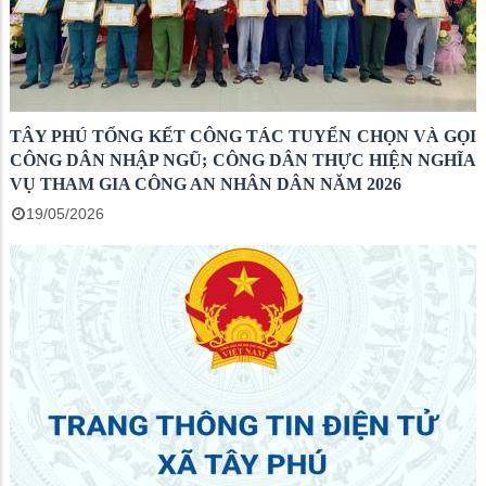
TÂY PHÚ TỔNG KẾT CÔNG TÁC TUYỂN CHỌN VÀ GỌI
CÔNG DÂN NHẬP NGŨ; CÔNG DÂN THỰC HIỆN NGHĨA
VỤ THAM GIA CÔNG AN NHÂN DÂN NĂM 2026
19/05/2026