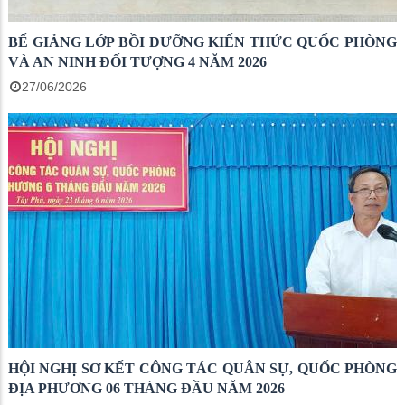
BẾ GIẢNG LỚP BỒI DƯỠNG KIẾN THỨC QUỐC PHÒNG
VÀ AN NINH ĐỐI TƯỢNG 4 NĂM 2026
27/06/2026
HỘI NGHỊ SƠ KẾT CÔNG TÁC QUÂN SỰ, QUỐC PHÒNG
ĐỊA PHƯƠNG 06 THÁNG ĐẦU NĂM 2026