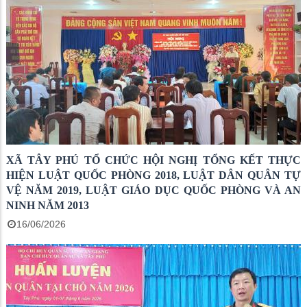
XÃ TÂY PHÚ TỔ CHỨC HỘI NGHỊ TỔNG KẾT THỰC
HIỆN LUẬT QUỐC PHÒNG 2018, LUẬT DÂN QUÂN TỰ
VỆ NĂM 2019, LUẬT GIÁO DỤC QUỐC PHÒNG VÀ AN
NINH NĂM 2013
16/06/2026