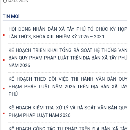
14/02/2026
TIN MỚI
HỘI ĐỒNG NHÂN DÂN XÃ TÂY PHÚ TỔ CHỨC KỲ HỌP
LẦN THỨ 3, KHÓA XIII, NHIỆM KỲ 2026 – 2031
KẾ HOẠCH TRIỂN KHAI TỔNG RÀ SOÁT HỆ THỐNG VĂN
BẢN QUY PHẠM PHÁP LUẬT TRÊN ĐỊA BÀN XÃ TÂY PHÚ
NĂM 2026
KẾ HOẠCH THEO DÕI VIỆC THI HÀNH VĂN BẢN QUY
PHẠM PHÁP LUẬT NĂM 2026 TRÊN ĐỊA BÀN XÃ TÂY
PHÚ
KẾ HOẠCH KIỂM TRA, XỬ LÝ VÀ RÀ SOÁT VĂN BẢN QUY
PHẠM PHÁP LUẬT NĂM 2026
KẾ HOẠCH CÔNG TÁC TƯ PHÁP TRÊN ĐỊA BÀN XÃ TÂY