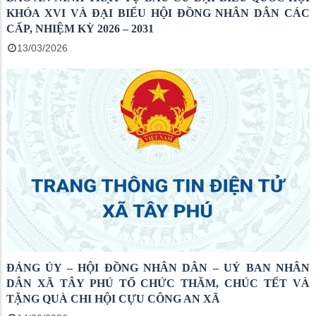
KHÓA XVI VÀ ĐẠI BIỂU HỘI ĐỒNG NHÂN DÂN CÁC
CẤP, NHIỆM KỲ 2026 – 2031
13/03/2026
ĐẢNG ỦY – HỘI ĐỒNG NHÂN DÂN – UỶ BAN NHÂN
DÂN XÃ TÂY PHÚ TỔ CHỨC THĂM, CHÚC TẾT VÀ
TẶNG QUÀ CHI HỘI CỰU CÔNG AN XÃ