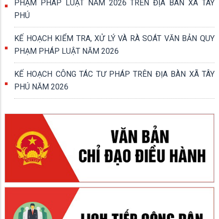
PHẠM PHÁP LUẬT NĂM 2026 TRÊN ĐỊA BÀN XÃ TÂY
PHÚ
KẾ HOẠCH KIỂM TRA, XỬ LÝ VÀ RÀ SOÁT VĂN BẢN QUY
PHẠM PHÁP LUẬT NĂM 2026
KẾ HOẠCH CÔNG TÁC TƯ PHÁP TRÊN ĐỊA BÀN XÃ TÂY
PHÚ NĂM 2026