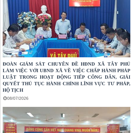
ĐOÀN GIÁM SÁT CHUYÊN ĐỀ HĐND XÃ TÂY PHÚ
LÀM VIỆC VỚI UBND XÃ VỀ VIỆC CHẤP HÀNH PHÁP
LUẬT TRONG HOẠT ĐỘNG TIẾP CÔNG DÂN, GIẢI
QUYẾT THỦ TỤC HÀNH CHÍNH LĨNH VỰC TƯ PHÁP,
HỘ TỊCH
08/07/2026