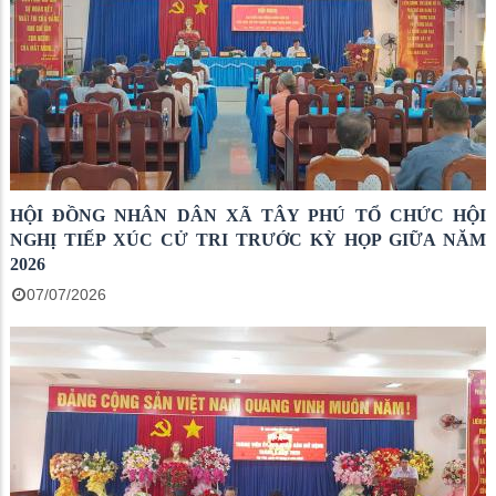
HỘI ĐỒNG NHÂN DÂN XÃ TÂY PHÚ TỔ CHỨC HỘI
NGHỊ TIẾP XÚC CỬ TRI TRƯỚC KỲ HỌP GIỮA NĂM
2026
07/07/2026