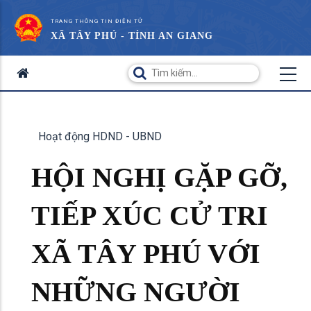
TRANG THÔNG TIN ĐIỆN TỬ
XÃ TÂY PHÚ - TỈNH AN GIANG
Hoạt động HDND - UBND
HỘI NGHỊ GẶP GỠ,
TIẾP XÚC CỬ TRI
XÃ TÂY PHÚ VỚI
NHỮNG NGƯỜI