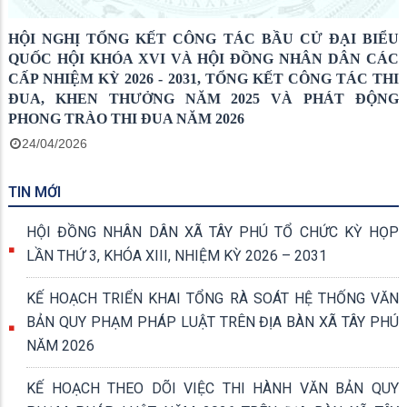
HỘI NGHỊ TỔNG KẾT CÔNG TÁC BẦU CỬ ĐẠI BIỂU
QUỐC HỘI KHÓA XVI VÀ HỘI ĐỒNG NHÂN DÂN CÁC
CẤP NHIỆM KỲ 2026 - 2031, TỔNG KẾT CÔNG TÁC THI
ĐUA, KHEN THƯỞNG NĂM 2025 VÀ PHÁT ĐỘNG
PHONG TRÀO THI ĐUA NĂM 2026
24/04/2026
TIN MỚI
HỘI ĐỒNG NHÂN DÂN XÃ TÂY PHÚ TỔ CHỨC KỲ HỌP
LẦN THỨ 3, KHÓA XIII, NHIỆM KỲ 2026 – 2031
KẾ HOẠCH TRIỂN KHAI TỔNG RÀ SOÁT HỆ THỐNG VĂN
BẢN QUY PHẠM PHÁP LUẬT TRÊN ĐỊA BÀN XÃ TÂY PHÚ
NĂM 2026
KẾ HOẠCH THEO DÕI VIỆC THI HÀNH VĂN BẢN QUY