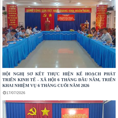
HỘI NGHỊ SƠ KẾT THỰC HIỆN KẾ HOẠCH PHÁT
TRIỂN KINH TẾ - XÃ HỘI 6 THÁNG ĐẦU NĂM, TRIỂN
KHAI NHIỆM VỤ 6 THÁNG CUỐI NĂM 2026
17/07/2026