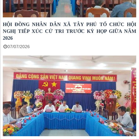
HỘI ĐỒNG NHÂN DÂN XÃ TÂY PHÚ TỔ CHỨC HỘI
NGHỊ TIẾP XÚC CỬ TRI TRƯỚC KỲ HỌP GIỮA NĂM
2026
07/07/2026