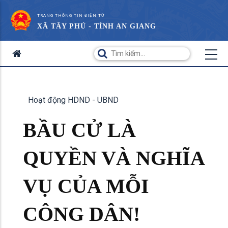
TRANG THÔNG TIN ĐIỆN TỬ
XÃ TÂY PHÚ - TỈNH AN GIANG
Hoạt động HDND - UBND
BẦU CỬ LÀ
QUYỀN VÀ NGHĨA
VỤ CỦA MỖI
CÔNG DÂN!