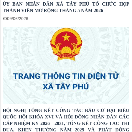
ỦY BAN NHÂN DÂN XÃ TÂY PHÚ TỔ CHỨC HỌP
THÀNH VIÊN MỞ RỘNG THÁNG 5 NĂM 2026
09/06/2026
HỘI NGHỊ TỔNG KẾT CÔNG TÁC BẦU CỬ ĐẠI BIỂU
QUỐC HỘI KHÓA XVI VÀ HỘI ĐỒNG NHÂN DÂN CÁC
CẤP NHIỆM KỲ 2026 - 2031, TỔNG KẾT CÔNG TÁC THI
ĐUA, KHEN THƯỞNG NĂM 2025 VÀ PHÁT ĐỘNG