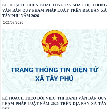
KẾ HOẠCH TRIỂN KHAI TỔNG RÀ SOÁT HỆ THỐNG
VĂN BẢN QUY PHẠM PHÁP LUẬT TRÊN ĐỊA BÀN XÃ
TÂY PHÚ NĂM 2026
21/07/2026
KẾ HOẠCH THEO DÕI VIỆC THI HÀNH VĂN BẢN QUY
PHẠM PHÁP LUẬT NĂM 2026 TRÊN ĐỊA BÀN XÃ TÂY
PHÚ