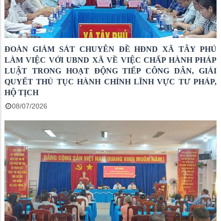
ĐOÀN GIÁM SÁT CHUYÊN ĐỀ HĐND XÃ TÂY PHÚ
LÀM VIỆC VỚI UBND XÃ VỀ VIỆC CHẤP HÀNH PHÁP
LUẬT TRONG HOẠT ĐỘNG TIẾP CÔNG DÂN, GIẢI
QUYẾT THỦ TỤC HÀNH CHÍNH LĨNH VỰC TƯ PHÁP,
HỘ TỊCH
08/07/2026