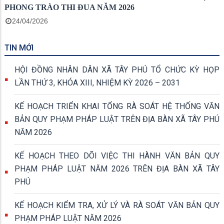
PHONG TRÀO THI ĐUA NĂM 2026
24/04/2026
TIN MỚI
HỘI ĐỒNG NHÂN DÂN XÃ TÂY PHÚ TỔ CHỨC KỲ HỌP
LẦN THỨ 3, KHÓA XIII, NHIỆM KỲ 2026 – 2031
KẾ HOẠCH TRIỂN KHAI TỔNG RÀ SOÁT HỆ THỐNG VĂN
BẢN QUY PHẠM PHÁP LUẬT TRÊN ĐỊA BÀN XÃ TÂY PHÚ
NĂM 2026
KẾ HOẠCH THEO DÕI VIỆC THI HÀNH VĂN BẢN QUY
PHẠM PHÁP LUẬT NĂM 2026 TRÊN ĐỊA BÀN XÃ TÂY
PHÚ
KẾ HOẠCH KIỂM TRA, XỬ LÝ VÀ RÀ SOÁT VĂN BẢN QUY
PHẠM PHÁP LUẬT NĂM 2026