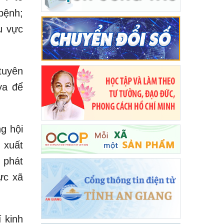
bệnh;
u vực
tuyên
ya để
g hội
 xuất
 phát
ực xã
 kinh