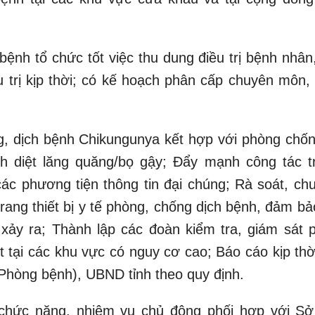
ệnh tổ chức tốt việc thu dung điều trị bệnh nhân,
u trị kịp thời; có kế hoạch phân cấp chuyên môn, 
g, dịch bệnh Chikungunya kết hợp với phòng chốn
ch diệt lăng quăng/bọ gậy; Đẩy mạnh công tác t
các phương tiện thông tin đại chúng; Rà soát, chu
trang thiết bị y tế phòng, chống dịch bệnh, đảm b
 xảy ra; Thành lập các đoàn kiểm tra, giám sát 
t tại các khu vực có nguy cơ cao; Báo cáo kịp thờ
 Phòng bệnh), UBND tỉnh theo quy định.
 chức năng, nhiệm vụ chủ động phối hợp với Sở