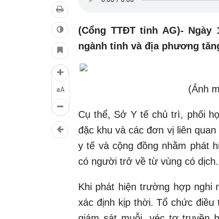
(Cổng TTĐT tỉnh AG)- Ngày 
ngành tỉnh và địa phương tă
(Ảnh m
aA
Cụ thể, Sở Y tế chủ trì, phối 
đặc khu và các đơn vị liên quan
y tế và cộng đồng nhằm phát h
có người trở về từ vùng có dịch
Khi phát hiện trường hợp nghi
xác định kịp thời. Tổ chức điều t
giám sát muỗi, véc tơ truyền 