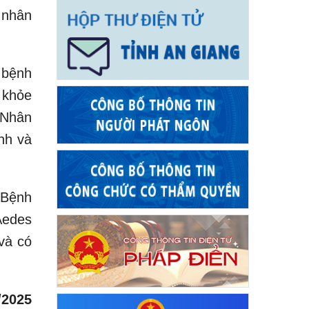
 nhân
 bệnh
 khỏe
 Nhân
nh và
 Bệnh
Aedes
và có
/2025