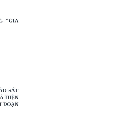
G "GIA
ẢO SÁT
Á HIỆN
I ĐOẠN