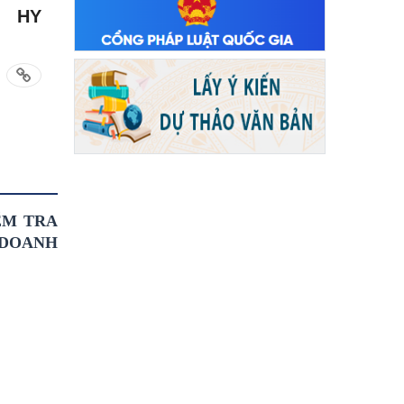
HY
ỂM TRA
 DOANH