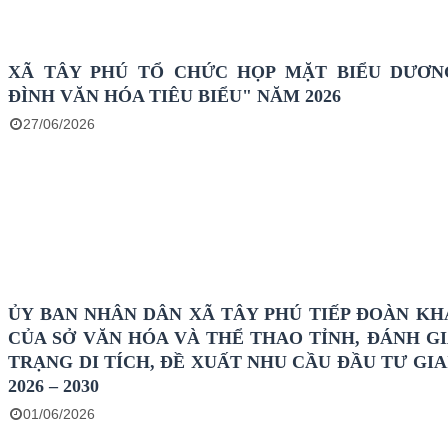
XÃ TÂY PHÚ TỔ CHỨC HỌP MẶT BIỂU DƯƠN
ĐÌNH VĂN HÓA TIÊU BIỂU" NĂM 2026
27/06/2026
ỦY BAN NHÂN DÂN XÃ TÂY PHÚ TIẾP ĐOÀN KH
CỦA SỞ VĂN HÓA VÀ THỂ THAO TỈNH, ĐÁNH GI
TRẠNG DI TÍCH, ĐỀ XUẤT NHU CẦU ĐẦU TƯ GIA
2026 – 2030
01/06/2026