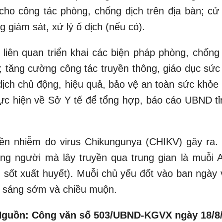
 cho công tác phòng, chống dịch trên địa bàn; cử
g giám sát, xử lý ổ dịch (nếu có).
 liên quan triển khai các biện pháp phòng, chống
ý; tăng cường công tác truyền thông, giáo dục sức
ịch chủ động, hiệu quả, bảo vệ an toàn sức khỏe
hực hiện về Sở Y tế để tổng hợp, báo cáo UBND tỉ
ền nhiễm do virus Chikungunya (CHIKV) gây ra.
ang người mà lây truyền qua trung gian là muỗi 
h sốt xuất huyết). Muỗi chủ yếu đốt vào ban ngày 
o sáng sớm và chiều muộn.
guồn: Công văn số 503/UBND-KGVX ngày 18/8