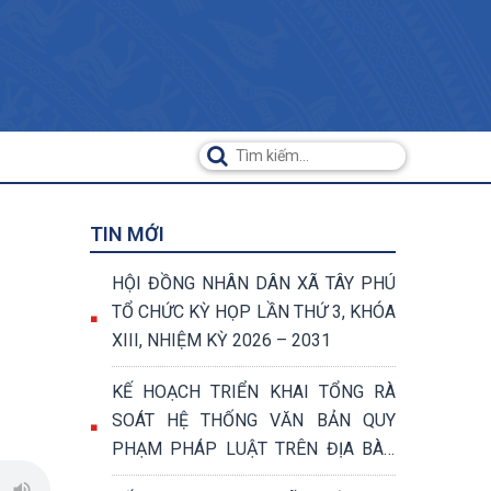
TIN MỚI
HỘI ĐỒNG NHÂN DÂN XÃ TÂY PHÚ
TỔ CHỨC KỲ HỌP LẦN THỨ 3, KHÓA
XIII, NHIỆM KỲ 2026 – 2031
KẾ HOẠCH TRIỂN KHAI TỔNG RÀ
SOÁT HỆ THỐNG VĂN BẢN QUY
PHẠM PHÁP LUẬT TRÊN ĐỊA BÀN
XÃ TÂY PHÚ NĂM 2026