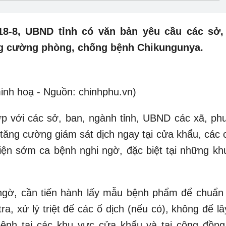
18-8, UBND tỉnh có văn bản yêu cầu các sở,
ng cường phòng, chống bệnh Chikungunya.
inh hoạ - Nguồn: chinhphu.vn)
hợp với các sở, ban, ngành tỉnh, UBND các xã, ph
 tăng cường giám sát dịch ngay tại cửa khẩu, các 
iện sớm ca bệnh nghi ngờ, đặc biệt tại những kh
.
 ngờ, cần tiến hành lấy mẫu bệnh phẩm để chuẩn
ra, xử lý triệt để các ổ dịch (nếu có), không để lâ
bệnh tại các khu vực cửa khẩu và tại cộng đồng