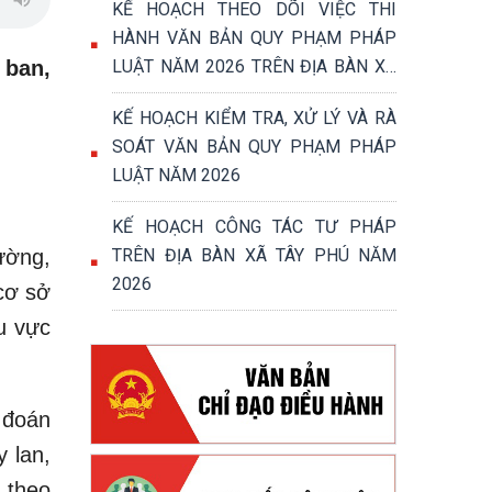
KẾ HOẠCH THEO DÕI VIỆC THI
HÀNH VĂN BẢN QUY PHẠM PHÁP
 ban,
LUẬT NĂM 2026 TRÊN ĐỊA BÀN XÃ
TÂY PHÚ
KẾ HOẠCH KIỂM TRA, XỬ LÝ VÀ RÀ
SOÁT VĂN BẢN QUY PHẠM PHÁP
LUẬT NĂM 2026
KẾ HOẠCH CÔNG TÁC TƯ PHÁP
ường,
TRÊN ĐỊA BÀN XÃ TÂY PHÚ NĂM
2026
cơ sở
u vực
 đoán
y lan,
 theo