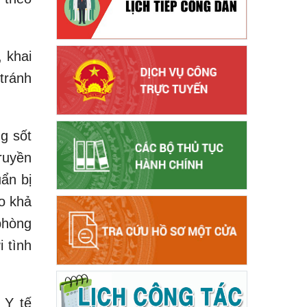
 khai
tránh
g sốt
ruyền
ẩn bị
ảo khả
phòng
i tình
 Y tế